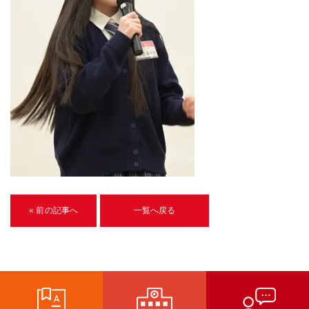
U-15メタバースプログラミング講座
入学案内
受講生紹介
イベント
ブログ
アクセスマップ
企業向け
« 前の記事へ
一覧へ戻る
《3DGS》
3DGSスキャンサービス
3DGS受託開発
3D Gaussian Splatting アプリ開発研修