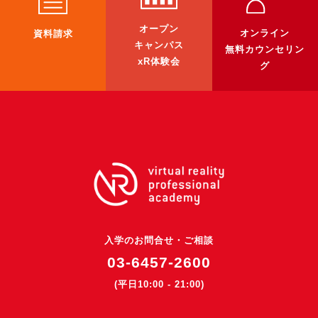
3DGSニュース
オープン
オンライン
資料請求
《受託開発》
キャンパス
無料カウンセリン
xR体験会
受託開発
グ
《最新プロダクト》
超体験★販促システム『XR Showcase Hub』2025年4月発売
MR体験型研修プラットフォーム『LegacyLink XR』2025年10月
バーチャルイベントプラットフォーム『MetaLiveStage』2025年
3D空間キャプチャーアプリ『Qoocan』
開発中
製造現場を革新する！『XR Worksupport Hub』開発中
入学のお問合せ・ご相談
>XR Museum『Artlogue』開発中
03-6457-2600
《企業研修》
(平日10:00 - 21:00)
Unity研修