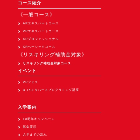
Apple Vision Pro アプリ開発研修
コース紹介
HoloLens 2 アプリ開発研修
《一般コース》
《研究会》
ARエキスパートコース
VRエキスパートコース
XRビジネスフォーラム
XRプロフェッショナル
《展示会》
XRベーシックコース
《リスキリング補助金対象》
TOKYO DIGICONX2026
（1/8～10東京ビッグサイト）に出展。
リスキリング補助金対象コース
イベント
オートモーティブワールド2026
（1/21～23東京ビッグサイト）に出展。
VRフェス
U-15メタバースプログラミング講座
Tsumiki Community Day 2026
（5/27～28 秋葉原UDX）に出展。
入学案内
《求人》
10周年キャンペーン
求人申込み
募集要項
入学までの流れ