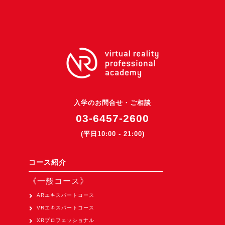
3DGSニュース
《受託開発》
受託開発
《最新プロダクト》
超体験★販促システム『XR Showcase Hub』2025年4月発売
MR体験型研修プラットフォーム『LegacyLink XR』2025年10月
入学のお問合せ・ご相談
バーチャルイベントプラットフォーム『MetaLiveStage』2025年
03-6457-2600
3D空間キャプチャーアプリ『Qoocan』
(平日10:00 - 21:00)
開発中
製造現場を革新する！『XR Worksupport Hub』開発中
コース紹介
>XR Museum『Artlogue』開発中
《一般コース》
《企業研修》
ARエキスパートコース
VRエキスパートコース
Unity研修
XRプロフェッショナル