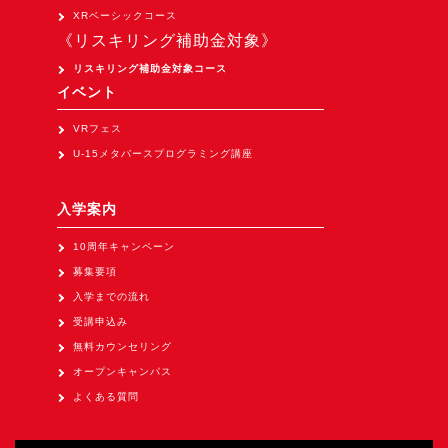
Apple Vision Pro アプリ開発研修
XRベーシックコース
《リスキリング補助金対象》
HoloLens 2 アプリ開発研修
リスキリング補助金対象コース
《研究会》
イベント
XRビジネスフォーラム
VRフェス
《展示会》
U-15メタバースプログラミング講座
TOKYO DIGICONX2026
（1/8～10東京ビッグサイト）に出展。
入学案内
オートモーティブワールド2026
10周年キャンペーン
（1/21～23東京ビッグサイト）に出展。
募集要項
Tsumiki Community Day 2026
入学までの流れ
（5/27～28 秋葉原UDX）に出展。
受講申込み
無料カウンセリング
《求人》
オープンキャンパス
求人申込み
よくある質問