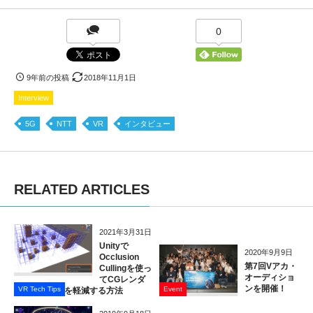
0
9年前の投稿
2018年11月1日
Interview
5G
NTT
VR
インタビュー
RELATED ARTICLES
2021年3月31日
Unityで
2020年9月9日
Occlusion
第7回Vアカ・
Cullingを使っ
オーディショ
てCGレンダ
ンを開催！
VR Tech Tips
Event
リングの負荷を軽減する方法