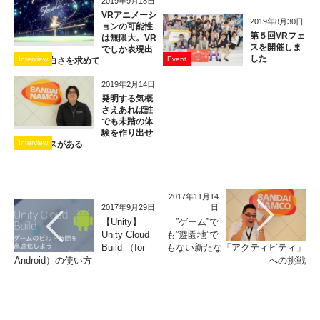
2019年9月18日
VRアニメーシ
2019年8月30日
ョンの可能性
第５回VRフェ
は無限大。VR
スを開催しま
でしか表現出
した
Interview
Event
来ない面白さを求めて
2019年2月14日
発明する気概
さえあれば誰
でも未踏の体
験を作り出せ
Interview
るチャンスがある
2017年11月14
2017年9月29日
日
【Unity】
”ゲーム”で
Unity Cloud
も”遊園地”で
Build （for
もない新たな「アクティビティ」
Android）の使い方
への挑戦