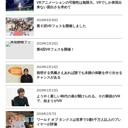
VRアニメーションの可能性は無限大。VRでしか表現出
来ない面白さを求めて
2019年8月30日
第５回VRフェスを開催しました
2019年2月23日
第4回VRフェスを開催！
2019年2月14日
発明する気概さえあれば誰でも未踏の体験を作り出せる
チャンスがある
2019年2月13日
ようやく新しい時代の扉が開けられる。その筆頭がVR
で、始まりがVR
2019年2月7日
ワールド オブ タンクスは世界で1億5千万人以上のプレ
イヤーが評価