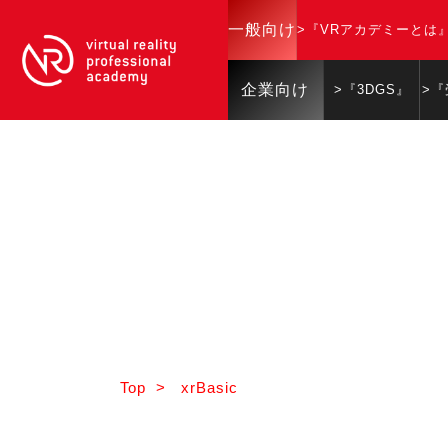
一般向け
>『VRアカデミーとは
企業向け
>『3DGS』
>
Top
>
xrBasic