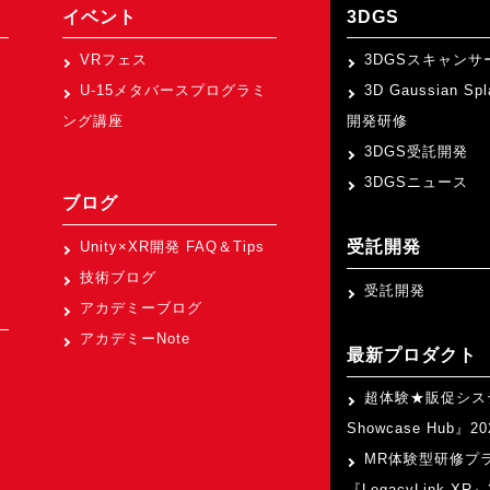
イベント
3DGS
VRフェス
3DGSスキャンサ
U-15メタバースプログラミ
3D Gaussian Sp
ング講座
開発研修
3DGS受託開発
3DGSニュース
ブログ
受託開発
Unity×XR開発 FAQ＆Tips
技術ブログ
受託開発
アカデミーブログ
アカデミーNote
最新プロダクト
超体験★販促シス
Showcase Hub』
MR体験型研修プ
『LegacyLink XR