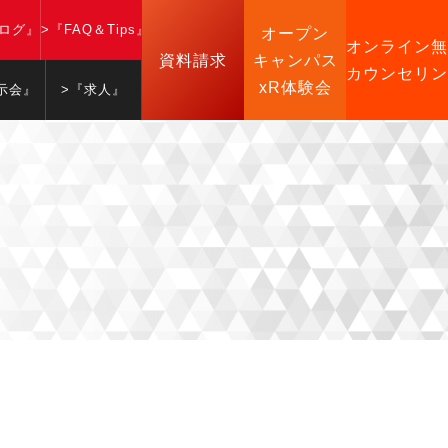
ブログ』
>『FAQ＆Tips』
オープン
オンライン無
資料請求
キャンパス
カウンセリン
xR体験会
示会』
>『求人』