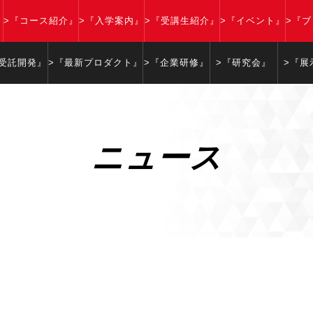
』
>『コース紹介』
>『入学案内』
>『受講生紹介』
>『イベント』
>『
『受託開発』
>『最新プロダクト』
>『企業研修』
>『研究会』
>『展
ニュース