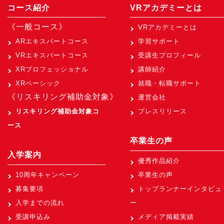
コース紹介
VRアカデミーとは
《一般コース》
VRアカデミーとは
ARエキスパートコース
学習サポート
VRエキスパートコース
受講生プロフィール
XRプロフェッショナル
講師紹介
XRベーシック
就職・転職サポート
《リスキリング補助金対象》
運営会社
リスキリング補助金対象コ
プレスリリース
ース
卒業生の声
入学案内
優秀作品紹介
10周年キャンペーン
卒業生の声
募集要項
トップランナーインタビュ
入学までの流れ
ー
受講申込み
メディア掲載実績