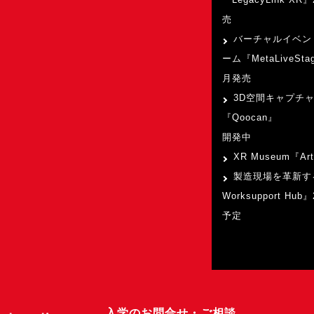
売
バーチャルイベン
ーム『MetaLiveSta
月発売
3D空間キャプチ
『Qoocan』
開発中
XR Museum『Art
製造現場を革新す
Worksupport Hu
予定
入学のお問合せ・ご相談