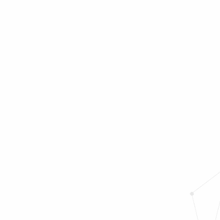
●
●
●