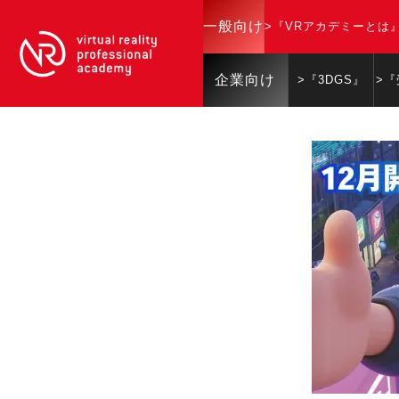
一般向け
>『VRアカデミーとは
企業向け
>『3DGS』
>