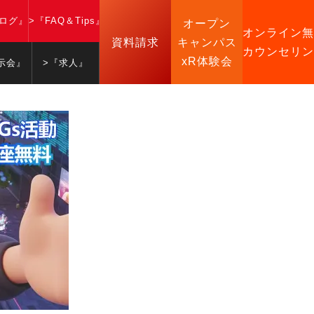
ブログ』
>『FAQ＆Tips』
オープン
オンライン無
資料請求
キャンパス
カウンセリン
xR体験会
示会』
>『求人』