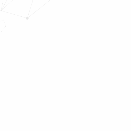
●
●
●