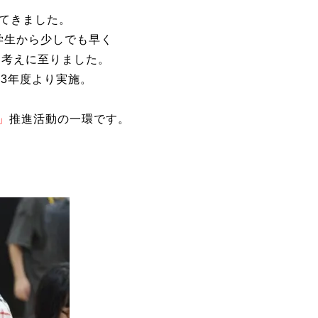
してきました。
学生から少しでも早く
う考えに至りました。
23年度より実施。
」
推進活動の一環です。