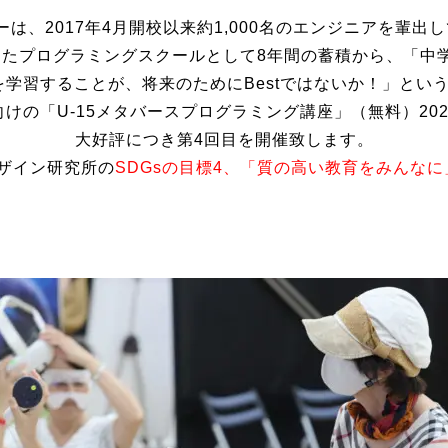
ーは、2017年4月開校以来約1,000名のエンジニアを輩出
したプログラミングスクールとして8年間の蓄積から、「中
を学習することが、将来のためにBestではないか！」とい
けの「U-15メタバースプログラミング講座」（無料）20
大好評につき第4回目を開催致します。
ザイン研究所の
SDGsの目標4、「質の高い教育をみんなに