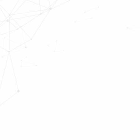
●
●
●