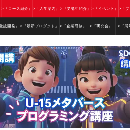
』
>『コース紹介』
>『入学案内』
>『受講生紹介』
>『イベント』
>『
『受託開発』
>『最新プロダクト』
>『企業研修』
>『研究会』
>『展