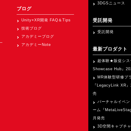
3DGSニュース
ブログ
受託開発
Unity×XR開発 FAQ＆Tips
技術ブログ
受託開発
アカデミーブログ
アカデミーNote
最新プロダクト
超体験★販促シス
Showcase Hub』
MR体験型研修プ
『LegacyLink XR
売
バーチャルイベン
ーム『MetaLiveSta
月発売
3D空間キャプチ