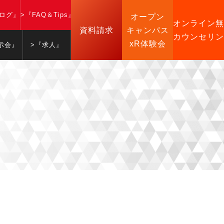
ブログ』
>『FAQ＆Tips』
オープン
オンライン無
資料請求
キャンパス
カウンセリン
xR体験会
示会』
>『求人』