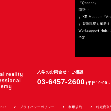
『Qoocan』
開発中
XR Museum『Art
製造現場を革新す
Worksupport Hu
予定
入学のお問合せ・ご相談
03-6457-2600
(平日10:00 - 
ruit
プライバシーポリシー
利用規約
特定商取