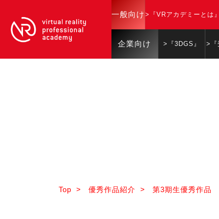
一般向け
>『VRアカデミーとは
企業向け
>『3DGS』
>
Top
>
優秀作品紹介
>
第3期生優秀作品