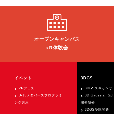
オープン
キャンパス
xR体験会
イベント
3DGS
VRフェス
3DGSスキャンサ
U-15メタバースプログラミ
3D Gaussian Sp
ング講座
開発研修
3DGS受託開発