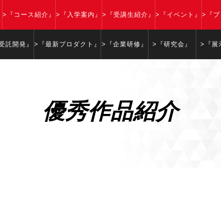
』
>『コース紹介』
>『入学案内』
>『受講生紹介』
>『イベント』
>『
『受託開発』
>『最新プロダクト』
>『企業研修』
>『研究会』
>『展
優秀作品紹介