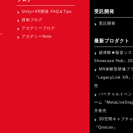
受託開発
Unity×XR開発 FAQ＆Tips
技術ブログ
受託開発
アカデミーブログ
アカデミーNote
最新プロダクト
超体験★販促シス
Showcase Hub』
MR体験型研修プ
『LegacyLink XR
売
バーチャルイベン
ーム『MetaLiveSta
月発売
3D空間キャプチ
『Qoocan』