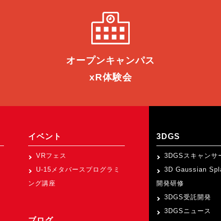
オープン
キャンパス
xR体験会
イベント
3DGS
VRフェス
3DGSスキャンサ
U-15メタバースプログラミ
3D Gaussian Sp
ング講座
開発研修
3DGS受託開発
3DGSニュース
ブログ