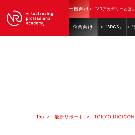
一般向け
>『VRアカデミーとは
企業向け
>『3DGS』
>
Top
>
最新リポート
>
TOKYO DIGIC