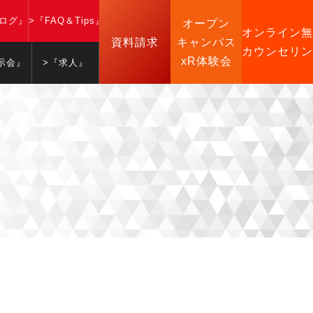
ブログ』
>『FAQ＆Tips』
オープン
オンライン無
資料請求
キャンパス
カウンセリン
xR体験会
示会』
>『求人』