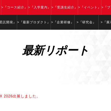
』
>『コース紹介』
>『入学案内』
>『受講生紹介』
>『イベント』
>『
『受託開発』
>『最新プロダクト』
>『企業研修』
>『研究会』
>『展
最新リポート
ONX 2026出展しました。