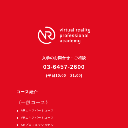
Apple Vision Pro アプリ開発研修
HoloLens 2 アプリ開発研修
《研究会》
XRビジネスフォーラム
《展示会》
TOKYO DIGICONX2026
（1/8～10東京ビッグサイト）に出展。
入学のお問合せ・ご相談
03-6457-2600
オートモーティブワールド2026
（1/21～23東京ビッグサイト）に出展。
(平日10:00 - 21:00)
Tsumiki Community Day 2026
（5/27～28 秋葉原UDX）に出展。
コース紹介
《求人》
《一般コース》
求人申込み
ARエキスパートコース
VRエキスパートコース
XRプロフェッショナル