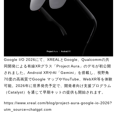
U-15メタバースプログラミング講座
入学案内
受講生紹介
イベント
ブログ
Google I/O 2026にて、XREALとGoogle、Qualcommの共
アクセスマップ
同開発による有線XRグラス「Project Aura」のデモが初公開
されました。Android XRやAI「Gemini」を搭載し、視野角
企業向け
70度の高画質でGoogle マップやYouTube、WebXR等を体験
可能。2026年に世界発売予定で、開発者向け支援プログラム
《3DGS》
（Catalyst）を通じて早期キットの提供も開始されます。
3DGSスキャンサービス
https://www.xreal.com/blog/project-aura-google-io-2026?
3DGS受託開発
utm_source=chatgpt.com
3D Gaussian Splatting アプリ開発研修