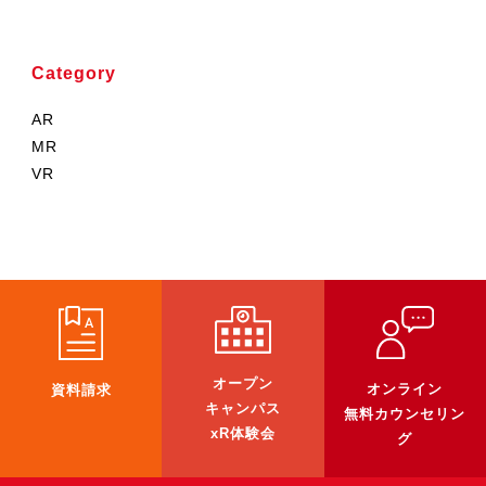
3DGSニュース
《受託開発》
Category
受託開発
AR
《最新プロダクト》
MR
超体験★販促システム『XR Showcase Hub』2025年4月発売
VR
MR体験型研修プラットフォーム『LegacyLink XR』2025年10月
バーチャルイベントプラットフォーム『MetaLiveStage』2025年
3D空間キャプチャーアプリ『Qoocan』
開発中
製造現場を革新する！『XR Worksupport Hub』開発中
>XR Museum『Artlogue』開発中
オープン
オンライン
資料請求
キャンパス
無料カウンセリン
《企業研修》
xR体験会
グ
Unity研修