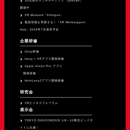
3D空間キャプチャーアプリ『Qoocan』
開発中
XR Museum『Artlogue』
製造現場を革新する！『XR Worksupport
Hub』2026年7月発売予定
企業研修
Unity研修
Unity × XRアプリ開発研修
Apple Vision Pro アプリ
開発研修
HoloLens2アプリ開発研修
研究会
XRビジネスフォーラム
展示会
TOKYO DIGICON2026 1/8～10東京ビックサ
イトに出展！