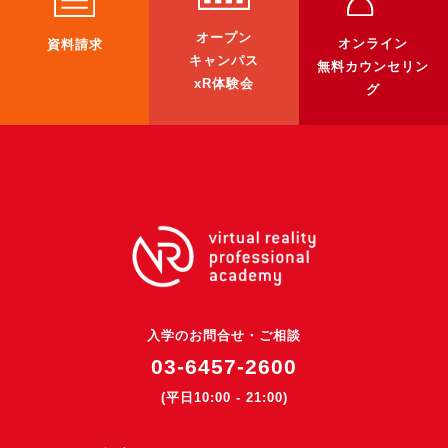
3DGSニュース
オープン
オンライン
資料請求
《受託開発》
キャンパス
無料カウンセリン
xR体験会
グ
受託開発
《最新プロダクト》
超体験★販促システム『XR Showcase Hub』2025年4月発売
MR体験型研修プラットフォーム『LegacyLink XR』2025年10月
バーチャルイベントプラットフォーム『MetaLiveStage』2025年
3D空間キャプチャーアプリ『Qoocan』
開発中
製造現場を革新する！『XR Worksupport Hub』開発中
入学のお問合せ・ご相談
>XR Museum『Artlogue』開発中
03-6457-2600
《企業研修》
(平日10:00 - 21:00)
Unity研修