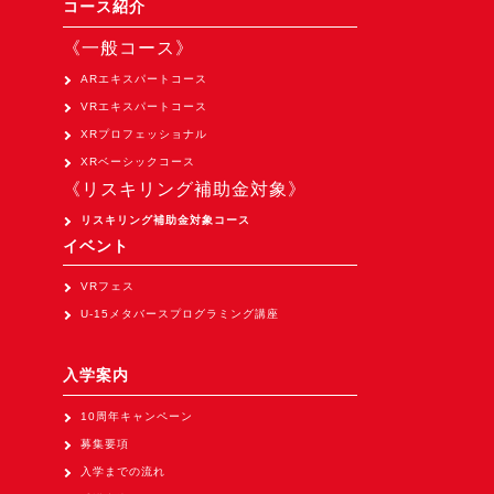
コース紹介
Apple Vision Pro アプリ開発研修
HoloLens 2 アプリ開発研修
《一般コース》
ARエキスパートコース
《研究会》
VRエキスパートコース
XRビジネスフォーラム
XRプロフェッショナル
《展示会》
XRベーシックコース
《リスキリング補助金対象》
TOKYO DIGICONX2026
リスキリング補助金対象コース
（1/8～10東京ビッグサイト）に出展。
イベント
オートモーティブワールド2026
（1/21～23東京ビッグサイト）に出展。
VRフェス
U-15メタバースプログラミング講座
Tsumiki Community Day 2026
（5/27～28 秋葉原UDX）に出展。
入学案内
《求人》
10周年キャンペーン
求人申込み
募集要項
入学までの流れ