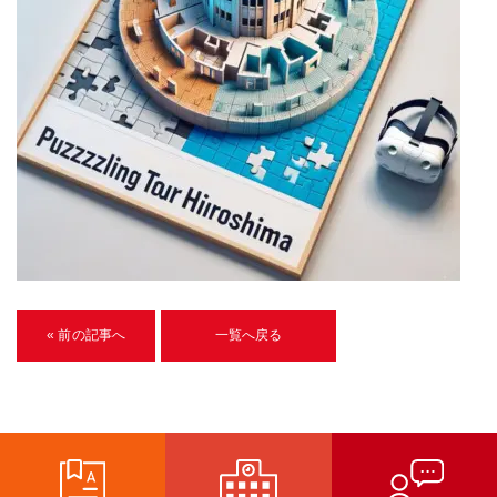
U-15メタバースプログラミング講座
入学案内
受講生紹介
イベント
ブログ
アクセスマップ
企業向け
« 前の記事へ
一覧へ戻る
《3DGS》
3DGSスキャンサービス
3DGS受託開発
3D Gaussian Splatting アプリ開発研修