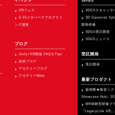
イベント
3DGS
VRフェス
3DGSスキャンサ
U-15メタバースプログラミ
3D Gaussian Sp
ング講座
開発研修
3DGS受託開発
3DGSニュース
ブログ
受託開発
Unity×XR開発 FAQ＆Tips
技術ブログ
受託開発
アカデミーブログ
アカデミーNote
最新プロダクト
超体験★販促シス
Showcase Hub』
MR体験型研修プ
『LegacyLink XR