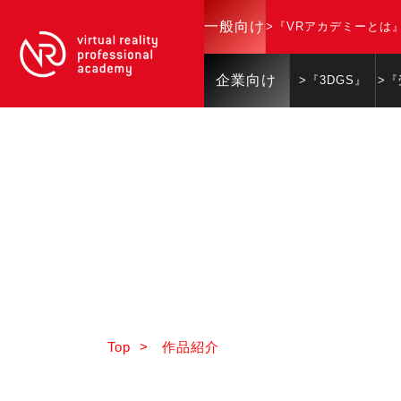
一般向け
>『VRアカデミーとは
企業向け
>『3DGS』
>
Top
>
作品紹介