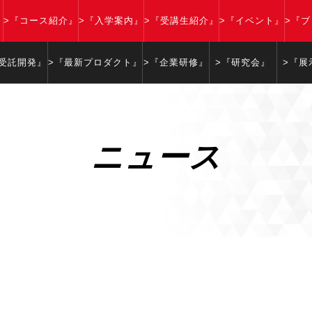
』
>『コース紹介』
>『入学案内』
>『受講生紹介』
>『イベント』
>『
『受託開発』
>『最新プロダクト』
>『企業研修』
>『研究会』
>『展
ニュース