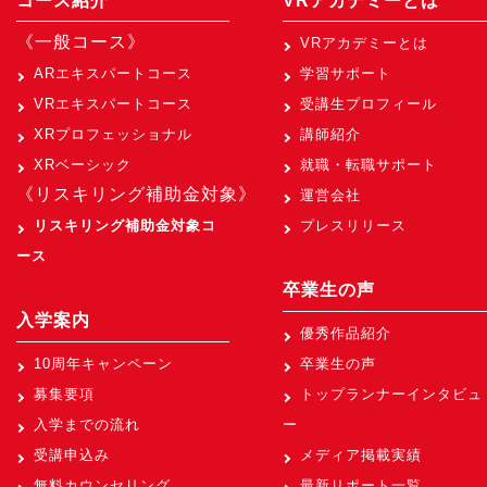
コース紹介
VRアカデミーとは
《一般コース》
VRアカデミーとは
ARエキスパートコース
学習サポート
VRエキスパートコース
受講生プロフィール
XRプロフェッショナル
講師紹介
XRベーシック
就職・転職サポート
《リスキリング補助金対象》
運営会社
リスキリング補助金対象コ
プレスリリース
ース
卒業生の声
入学案内
優秀作品紹介
10周年キャンペーン
卒業生の声
募集要項
トップランナーインタビュ
入学までの流れ
ー
受講申込み
メディア掲載実績
無料カウンセリング
最新リポート一覧