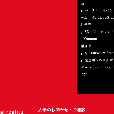
売
バーチャルイベン
ーム『MetaLiveSta
月発売
3D空間キャプチ
『Qoocan』
開発中
XR Museum『Art
製造現場を革新す
Worksupport Hu
予定
入学のお問合せ・ご相談