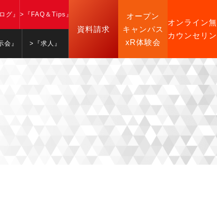
ブログ』
>『FAQ＆Tips』
オープン
オンライン無
資料請求
キャンパス
カウンセリン
xR体験会
示会』
>『求人』