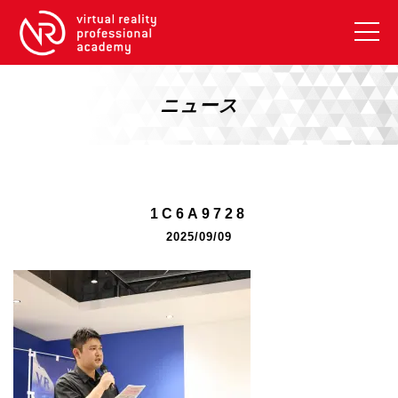
VRアカデミーとは
10周年キャンペーン
ニュース
コース紹介
《一般コース》
【毎週月曜開講】XRベーシック
1C6A9728
【2026年10月】ARエキスパートコース
2025/09/09
【2026年10月】VRエキスパートコース
【2026年10月】XRプロフェッショナル
《リスキリング補助金コース》
リスキリング補助金対象コース説明
《SDGs》