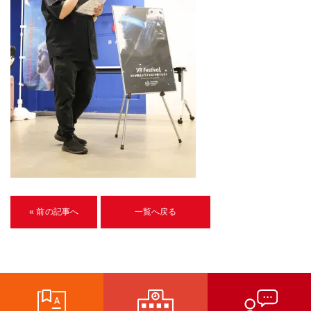
U-15メタバースプログラミング講座
入学案内
受講生紹介
イベント
ブログ
アクセスマップ
企業向け
« 前の記事へ
一覧へ戻る
《3DGS》
3DGSスキャンサービス
3DGS受託開発
3D Gaussian Splatting アプリ開発研修