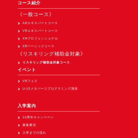
Apple Vision Pro アプリ開発研修
コース紹介
HoloLens 2 アプリ開発研修
《一般コース》
《研究会》
ARエキスパートコース
VRエキスパートコース
XRビジネスフォーラム
XRプロフェッショナル
《展示会》
XRベーシックコース
《リスキリング補助金対象》
TOKYO DIGICONX2026
（1/8～10東京ビッグサイト）に出展。
リスキリング補助金対象コース
イベント
オートモーティブワールド2026
（1/21～23東京ビッグサイト）に出展。
VRフェス
U-15メタバースプログラミング講座
Tsumiki Community Day 2026
（5/27～28 秋葉原UDX）に出展。
入学案内
《求人》
10周年キャンペーン
求人申込み
募集要項
入学までの流れ