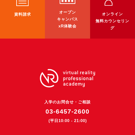
3DGSニュース
オープン
オンライン
資料請求
《受託開発》
キャンパス
無料カウンセリン
xR体験会
受託開発
グ
《最新プロダクト》
超体験★販促システム『XR Showcase Hub』2025年4月発売
MR体験型研修プラットフォーム『LegacyLink XR』2025年10月
バーチャルイベントプラットフォーム『MetaLiveStage』2025年
3D空間キャプチャーアプリ『Qoocan』
開発中
製造現場を革新する！『XR Worksupport Hub』開発中
入学のお問合せ・ご相談
>XR Museum『Artlogue』開発中
03-6457-2600
《企業研修》
(平日10:00 - 21:00)
Unity研修