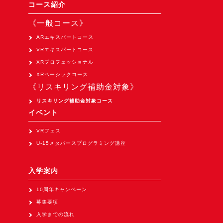
Apple Vision Pro アプリ開発研修
コース紹介
HoloLens 2 アプリ開発研修
《一般コース》
《研究会》
ARエキスパートコース
VRエキスパートコース
XRビジネスフォーラム
XRプロフェッショナル
《展示会》
XRベーシックコース
《リスキリング補助金対象》
TOKYO DIGICONX2026
（1/8～10東京ビッグサイト）に出展。
リスキリング補助金対象コース
イベント
オートモーティブワールド2026
（1/21～23東京ビッグサイト）に出展。
VRフェス
U-15メタバースプログラミング講座
Tsumiki Community Day 2026
（5/27～28 秋葉原UDX）に出展。
入学案内
《求人》
10周年キャンペーン
求人申込み
募集要項
入学までの流れ