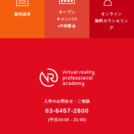
3DGSニュース
オープン
オンライン
資料請求
《受託開発》
キャンパス
無料カウンセリン
xR体験会
受託開発
グ
《最新プロダクト》
超体験★販促システム『XR Showcase Hub』2025年4月発売
MR体験型研修プラットフォーム『LegacyLink XR』2025年10月
バーチャルイベントプラットフォーム『MetaLiveStage』2025年
3D空間キャプチャーアプリ『Qoocan』
開発中
製造現場を革新する！『XR Worksupport Hub』開発中
入学のお問合せ・ご相談
>XR Museum『Artlogue』開発中
03-6457-2600
《企業研修》
(平日10:00 - 21:00)
Unity研修