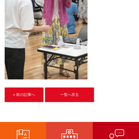
U-15メタバースプログラミング講座
入学案内
受講生紹介
イベント
ブログ
アクセスマップ
企業向け
« 前の記事へ
一覧へ戻る
《3DGS》
3DGSスキャンサービス
3DGS受託開発
3D Gaussian Splatting アプリ開発研修