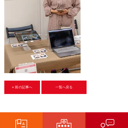
U-15メタバースプログラミング講座
入学案内
受講生紹介
イベント
ブログ
アクセスマップ
企業向け
« 前の記事へ
一覧へ戻る
《3DGS》
3DGSスキャンサービス
3DGS受託開発
3D Gaussian Splatting アプリ開発研修