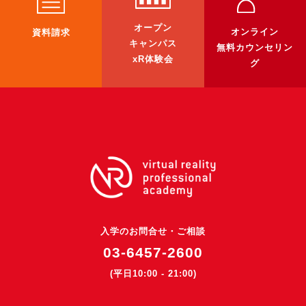
3DGSニュース
オープン
オンライン
資料請求
《受託開発》
キャンパス
無料カウンセリン
xR体験会
受託開発
グ
《最新プロダクト》
超体験★販促システム『XR Showcase Hub』2025年4月発売
MR体験型研修プラットフォーム『LegacyLink XR』2025年10月
バーチャルイベントプラットフォーム『MetaLiveStage』2025年
3D空間キャプチャーアプリ『Qoocan』
開発中
製造現場を革新する！『XR Worksupport Hub』開発中
入学のお問合せ・ご相談
>XR Museum『Artlogue』開発中
03-6457-2600
《企業研修》
(平日10:00 - 21:00)
Unity研修