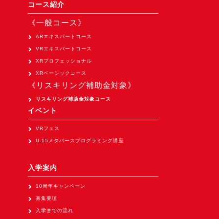
Apple Vision Pro アプリ開発研修
コース紹介
HoloLens 2 アプリ開発研修
《一般コース》
《研究会》
ARエキスパートコース
VRエキスパートコース
XRビジネスフォーラム
XRプロフェッショナル
《展示会》
XRベーシックコース
《リスキリング補助金対象》
TOKYO DIGICONX2026
（1/8～10東京ビッグサイト）に出展。
リスキリング補助金対象コース
イベント
オートモーティブワールド2026
（1/21～23東京ビッグサイト）に出展。
VRフェス
U-15メタバースプログラミング講座
Tsumiki Community Day 2026
（5/27～28 秋葉原UDX）に出展。
入学案内
《求人》
10周年キャンペーン
求人申込み
募集要項
入学までの流れ