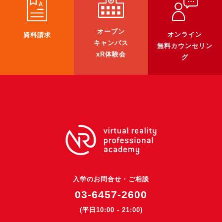
3DGSニュース
《受託開発》
オープン
オンライン
資料請求
キャンパス
受託開発
無料カウンセリン
xR体験会
グ
《最新プロダクト》
超体験★販促システム『XR Showcase Hub』2025年4月発売
MR体験型研修プラットフォーム『LegacyLink XR』2025年10月
バーチャルイベントプラットフォーム『MetaLiveStage』2025年
3D空間キャプチャーアプリ『Qoocan』
開発中
製造現場を革新する！『XR Worksupport Hub』開発中
>XR Museum『Artlogue』開発中
入学のお問合せ・ご相談
《企業研修》
03-6457-2600
Unity研修
(平日10:00 - 21:00)