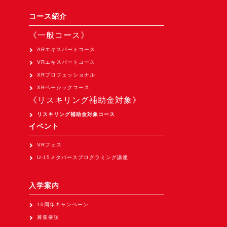
Apple Vision Pro アプリ開発研修
コース紹介
HoloLens 2 アプリ開発研修
《一般コース》
《研究会》
ARエキスパートコース
XRビジネスフォーラム
VRエキスパートコース
《展示会》
XRプロフェッショナル
XRベーシックコース
TOKYO DIGICONX2026
《リスキリング補助金対象》
（1/8～10東京ビッグサイト）に出展。
リスキリング補助金対象コース
オートモーティブワールド2026
イベント
（1/21～23東京ビッグサイト）に出展。
VRフェス
Tsumiki Community Day 2026
U-15メタバースプログラミング講座
（5/27～28 秋葉原UDX）に出展。
《求人》
入学案内
求人申込み
10周年キャンペーン
募集要項