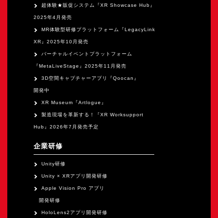
超体験★販促システム『XR Showcase Hub』
2025年4月発売
MR体験型研修プラットフォーム『LegacyLink
XR』2025年10月発売
バーチャルイベントプラットフォーム
『MetaLiveStage』2025年11月発売
3D空間キャプチャーアプリ『Qoocan』
開発中
XR Museum『Artlogue』
製造現場を革新する！『XR Worksupport
Hub』2026年7月発売予定
企業研修
Unity研修
Unity × XRアプリ開発研修
Apple Vision Pro アプリ
開発研修
HoloLens2アプリ開発研修