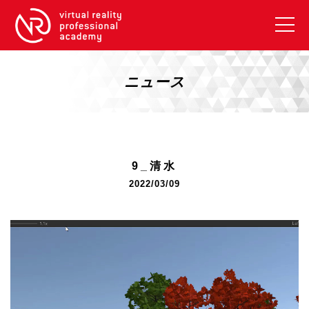
VRアカデミーとは
10周年キャンペーン
ニュース
コース紹介
《一般コース》
【毎週月曜開講】XRベーシック
9_清水
【2026年10月】ARエキスパートコース
2022/03/09
【2026年10月】VRエキスパートコース
【2026年10月】XRプロフェッショナル
動
画
《リスキリング補助金コース》
プ
リスキリング補助金対象コース説明
レ
《SDGs》
ー