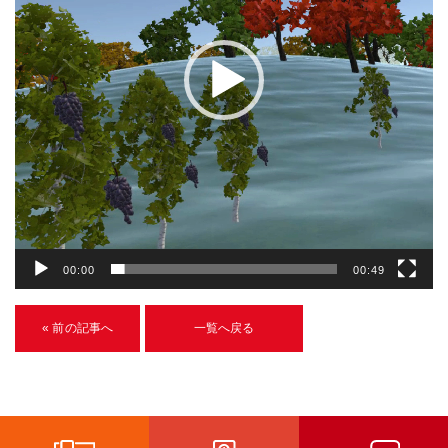
ヤ
U-15メタバースプログラミング講座
ー
入学案内
受講生紹介
イベント
ブログ
アクセスマップ
00:00
00:49
企業向け
« 前の記事へ
一覧へ戻る
《3DGS》
3DGSスキャンサービス
3DGS受託開発
3D Gaussian Splatting アプリ開発研修