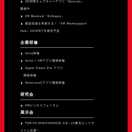
3D空間キャプチャーアプリ『Qoocan』
開発中
XR Museum『Artlogue』
製造現場を革新する！『XR Worksupport
Hub』2026年7月発売予定
企業研修
Unity研修
Unity × XRアプリ開発研修
Apple Vision Pro アプリ
開発研修
HoloLens2アプリ開発研修
研究会
XRビジネスフォーラム
展示会
TOKYO DIGICON2026 1/8～10東京ビックサ
イトに出展！