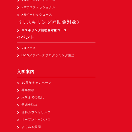
Apple Vision Pro アプリ開発研修
XRプロフェッショナル
HoloLens 2 アプリ開発研修
XRベーシックコース
《リスキリング補助金対象》
《研究会》
リスキリング補助金対象コース
XRビジネスフォーラム
イベント
《展示会》
VRフェス
TOKYO DIGICONX2026
U-15メタバースプログラミング講座
（1/8～10東京ビッグサイト）に出展。
オートモーティブワールド2026
入学案内
（1/21～23東京ビッグサイト）に出展。
10周年キャンペーン
Tsumiki Community Day 2026
募集要項
（5/27～28 秋葉原UDX）に出展。
入学までの流れ
《求人》
受講申込み
無料カウンセリング
求人申込み
オープンキャンパス
よくある質問