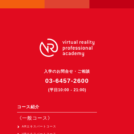
3DGSニュース
《受託開発》
受託開発
《最新プロダクト》
超体験★販促システム『XR Showcase Hub』2025年4月発売
MR体験型研修プラットフォーム『LegacyLink XR』2025年10月
バーチャルイベントプラットフォーム『MetaLiveStage』2025年
入学のお問合せ・ご相談
3D空間キャプチャーアプリ『Qoocan』
03-6457-2600
開発中
(平日10:00 - 21:00)
製造現場を革新する！『XR Worksupport Hub』開発中
>XR Museum『Artlogue』開発中
コース紹介
《企業研修》
《一般コース》
Unity研修
ARエキスパートコース
VRエキスパートコース