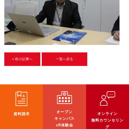
U-15メタバースプログラミング講座
入学案内
受講生紹介
イベント
ブログ
« 前の記事へ
一覧へ戻る
アクセスマップ
企業向け
《3DGS》
3DGSスキャンサービス
オープン
オンライン
資料請求
3DGS受託開発
キャンパス
無料カウンセリン
xR体験会
3D Gaussian Splatting アプリ開発研修
グ