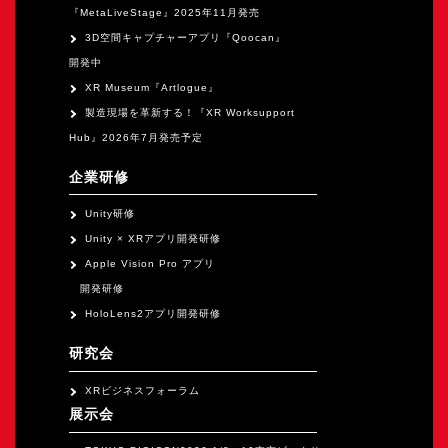
『MetaLiveStage』2025年11月発売
3D空間キャプチャーアプリ『Qoocan』
開発中
XR Museum『Artlogue』
製造現場を革新する！『XR Worksupport
Hub』2026年7月発売予定
企業研修
Unity研修
Unity × XRアプリ開発研修
Apple Vision Pro アプリ
開発研修
HoloLens2アプリ開発研修
研究会
XRビジネスフォーラム
展示会