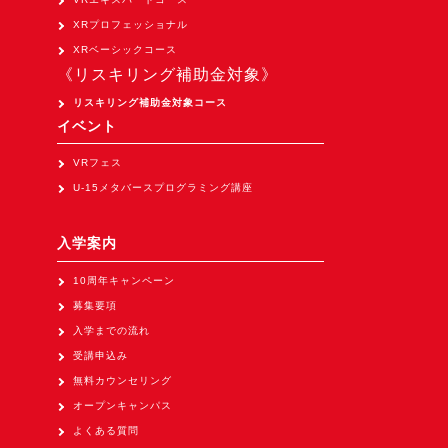
Apple Vision Pro アプリ開発研修
XRプロフェッショナル
HoloLens 2 アプリ開発研修
XRベーシックコース
《リスキリング補助金対象》
《研究会》
リスキリング補助金対象コース
XRビジネスフォーラム
イベント
《展示会》
VRフェス
TOKYO DIGICONX2026
U-15メタバースプログラミング講座
（1/8～10東京ビッグサイト）に出展。
オートモーティブワールド2026
入学案内
（1/21～23東京ビッグサイト）に出展。
10周年キャンペーン
Tsumiki Community Day 2026
募集要項
（5/27～28 秋葉原UDX）に出展。
入学までの流れ
《求人》
受講申込み
無料カウンセリング
求人申込み
オープンキャンパス
よくある質問