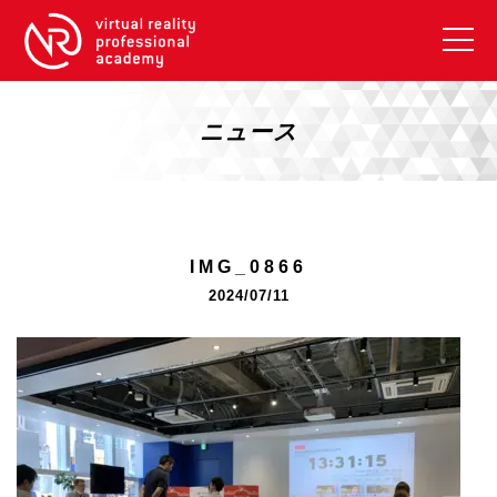
VRアカデミーとは
10周年キャンペーン
ニュース
コース紹介
《一般コース》
【毎週月曜開講】XRベーシック
IMG_0866
【2026年10月】ARエキスパートコース
2024/07/11
【2026年10月】VRエキスパートコース
【2026年10月】XRプロフェッショナル
《リスキリング補助金コース》
リスキリング補助金対象コース説明
《SDGs》