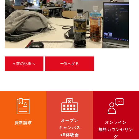
U-15メタバースプログラミング講座
入学案内
受講生紹介
イベント
ブログ
« 前の記事へ
一覧へ戻る
アクセスマップ
企業向け
《3DGS》
3DGSスキャンサービス
オープン
オンライン
資料請求
3DGS受託開発
キャンパス
無料カウンセリン
xR体験会
3D Gaussian Splatting アプリ開発研修
グ