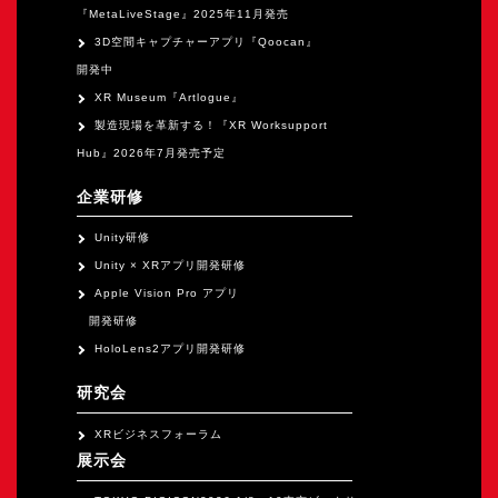
『MetaLiveStage』2025年11月発売
3D空間キャプチャーアプリ『Qoocan』
開発中
XR Museum『Artlogue』
製造現場を革新する！『XR Worksupport
Hub』2026年7月発売予定
企業研修
Unity研修
Unity × XRアプリ開発研修
Apple Vision Pro アプリ
開発研修
HoloLens2アプリ開発研修
研究会
XRビジネスフォーラム
展示会