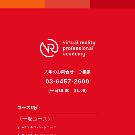
3DGSニュース
《受託開発》
受託開発
《最新プロダクト》
超体験★販促システム『XR Showcase Hub』2025年4月発売
MR体験型研修プラットフォーム『LegacyLink XR』2025年10月
バーチャルイベントプラットフォーム『MetaLiveStage』2025年
入学のお問合せ・ご相談
3D空間キャプチャーアプリ『Qoocan』
03-6457-2600
開発中
(平日10:00 - 21:00)
製造現場を革新する！『XR Worksupport Hub』開発中
>XR Museum『Artlogue』開発中
コース紹介
《企業研修》
《一般コース》
Unity研修
ARエキスパートコース
VRエキスパートコース