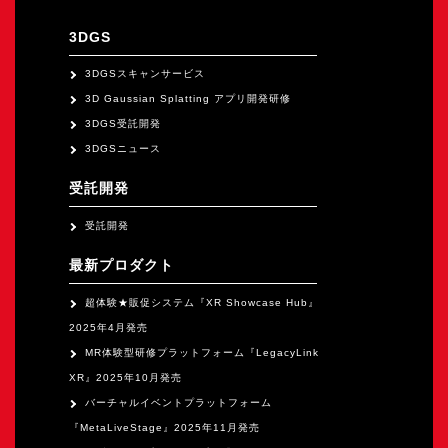
オープンキャンパス
3DGS
オンライン
3DGSスキャンサービス
3D Gaussian Splatting アプリ開発研修
3DGS受託開発
資料請求
3DGSニュース
受託開発
受託開発
最新プロダクト
超体験★販促システム『XR Showcase Hub』
2025年4月発売
MR体験型研修プラットフォーム『LegacyLink
XR』2025年10月発売
バーチャルイベントプラットフォーム
『MetaLiveStage』2025年11月発売