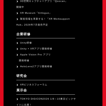
3D空間キャプチャーアプリ『Qoocan』
開発中
XR Museum『Artlogue』
製造現場を革新する！『XR Worksupport
Hub』2026年7月発売予定
企業研修
Unity研修
Unity × XRアプリ開発研修
Apple Vision Pro アプリ
開発研修
HoloLens2アプリ開発研修
研究会
XRビジネスフォーラム
展示会
TOKYO DIGICON2026 1/8～10東京ビックサ
イトに出展！