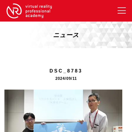
VRアカデミーとは
10周年キャンペーン
ニュース
コース紹介
《一般コース》
【毎週月曜開講】XRベーシック
DSC_8783
【2026年10月】ARエキスパートコース
2024/09/11
【2026年10月】VRエキスパートコース
【2026年10月】XRプロフェッショナル
《リスキリング補助金コース》
リスキリング補助金対象コース説明
《SDGs》