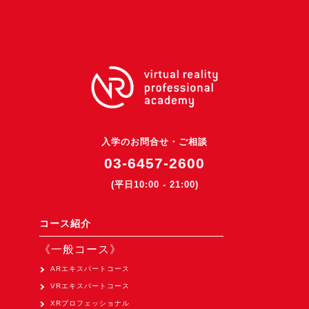
3DGSニュース
《受託開発》
受託開発
《最新プロダクト》
超体験★販促システム『XR Showcase Hub』2025年4月発売
MR体験型研修プラットフォーム『LegacyLink XR』2025年10月
入学のお問合せ・ご相談
バーチャルイベントプラットフォーム『MetaLiveStage』2025年
03-6457-2600
3D空間キャプチャーアプリ『Qoocan』
(平日10:00 - 21:00)
開発中
製造現場を革新する！『XR Worksupport Hub』開発中
コース紹介
>XR Museum『Artlogue』開発中
《一般コース》
《企業研修》
ARエキスパートコース
VRエキスパートコース
Unity研修
XRプロフェッショナル