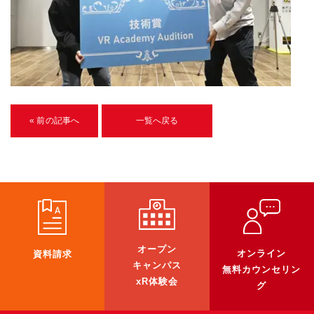
U-15メタバースプログラミング講座
入学案内
受講生紹介
イベント
« 前の記事へ
一覧へ戻る
ブログ
アクセスマップ
企業向け
《3DGS》
オープン
オンライン
資料請求
3DGSスキャンサービス
キャンパス
無料カウンセリン
3DGS受託開発
xR体験会
グ
3D Gaussian Splatting アプリ開発研修