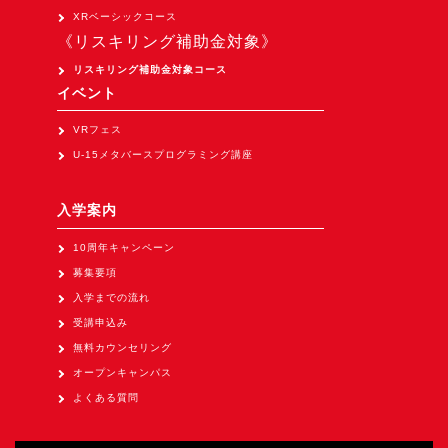
Apple Vision Pro アプリ開発研修
XRベーシックコース
《リスキリング補助金対象》
HoloLens 2 アプリ開発研修
リスキリング補助金対象コース
《研究会》
イベント
XRビジネスフォーラム
VRフェス
《展示会》
U-15メタバースプログラミング講座
TOKYO DIGICONX2026
（1/8～10東京ビッグサイト）に出展。
入学案内
オートモーティブワールド2026
10周年キャンペーン
（1/21～23東京ビッグサイト）に出展。
募集要項
Tsumiki Community Day 2026
入学までの流れ
（5/27～28 秋葉原UDX）に出展。
受講申込み
無料カウンセリング
《求人》
オープンキャンパス
求人申込み
よくある質問