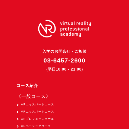
3DGSニュース
《受託開発》
受託開発
《最新プロダクト》
超体験★販促システム『XR Showcase Hub』2025年4月発売
入学のお問合せ・ご相談
MR体験型研修プラットフォーム『LegacyLink XR』2025年10月
03-6457-2600
バーチャルイベントプラットフォーム『MetaLiveStage』2025年
(平日10:00 - 21:00)
3D空間キャプチャーアプリ『Qoocan』
開発中
コース紹介
製造現場を革新する！『XR Worksupport Hub』開発中
《一般コース》
>XR Museum『Artlogue』開発中
ARエキスパートコース
《企業研修》
VRエキスパートコース
XRプロフェッショナル
Unity研修
XRベーシックコース