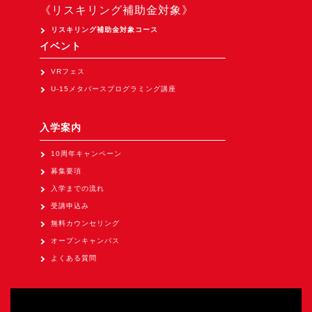
Apple Vision Pro アプリ開発研修
《リスキリング補助金対象》
HoloLens 2 アプリ開発研修
リスキリング補助金対象コース
イベント
《研究会》
VRフェス
XRビジネスフォーラム
U-15メタバースプログラミング講座
《展示会》
TOKYO DIGICONX2026
入学案内
（1/8～10東京ビッグサイト）に出展。
10周年キャンペーン
オートモーティブワールド2026
募集要項
（1/21～23東京ビッグサイト）に出展。
入学までの流れ
Tsumiki Community Day 2026
受講申込み
（5/27～28 秋葉原UDX）に出展。
無料カウンセリング
オープンキャンパス
《求人》
よくある質問
求人申込み