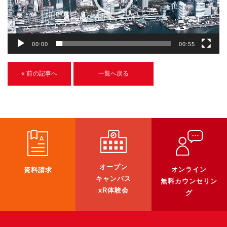
ヤ
U-15メタバースプログラミング講座
ー
入学案内
00:00
00:55
受講生紹介
« 前の記事へ
一覧へ戻る
イベント
ブログ
アクセスマップ
企業向け
オープン
《3DGS》
オンライン
資料請求
キャンパス
無料カウンセリン
3DGSスキャンサービス
xR体験会
グ
3DGS受託開発
3D Gaussian Splatting アプリ開発研修