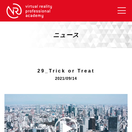
VRアカデミーとは
10周年キャンペーン
ニュース
コース紹介
《一般コース》
【毎週月曜開講】XRベーシック
29_Trick or Treat
【2026年10月】ARエキスパートコース
2021/09/14
【2026年10月】VRエキスパートコース
【2026年10月】XRプロフェッショナル
動
画
《リスキリング補助金コース》
プ
リスキリング補助金対象コース説明
レ
《SDGs》
ー