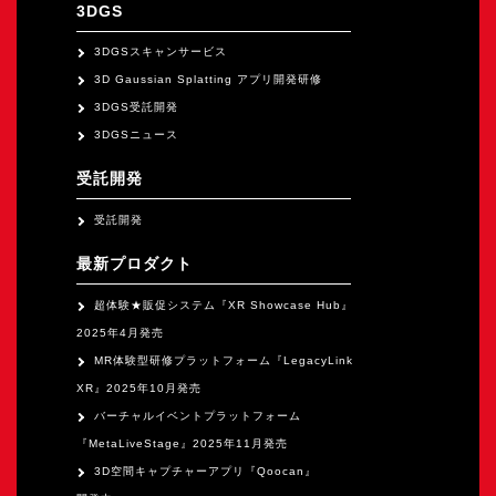
オープンキャンパス
3DGS
3DGSスキャンサービス
3D Gaussian Splatting アプリ開発研修
オンライン
3DGS受託開発
3DGSニュース
資料請求
受託開発
受託開発
最新プロダクト
超体験★販促システム『XR Showcase Hub』
2025年4月発売
MR体験型研修プラットフォーム『LegacyLink
XR』2025年10月発売
バーチャルイベントプラットフォーム
『MetaLiveStage』2025年11月発売
3D空間キャプチャーアプリ『Qoocan』