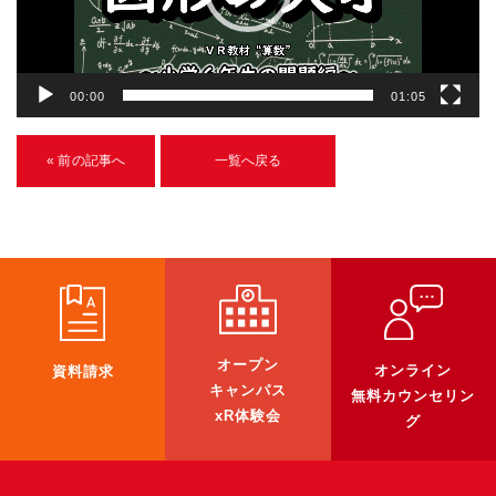
ヤ
U-15メタバースプログラミング講座
ー
入学案内
00:00
01:05
受講生紹介
« 前の記事へ
一覧へ戻る
イベント
ブログ
アクセスマップ
企業向け
オープン
《3DGS》
オンライン
資料請求
キャンパス
無料カウンセリン
3DGSスキャンサービス
xR体験会
グ
3DGS受託開発
3D Gaussian Splatting アプリ開発研修