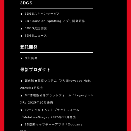
オープンキャンパス
3DGS
3DGSスキャンサービス
3D Gaussian Splatting アプリ開発研修
オンライン
3DGS受託開発
3DGSニュース
資料請求
受託開発
受託開発
最新プロダクト
超体験★販促システム『XR Showcase Hub』
2025年4月発売
MR体験型研修プラットフォーム『LegacyLink
XR』2025年10月発売
バーチャルイベントプラットフォーム
『MetaLiveStage』2025年11月発売
3D空間キャプチャーアプリ『Qoocan』