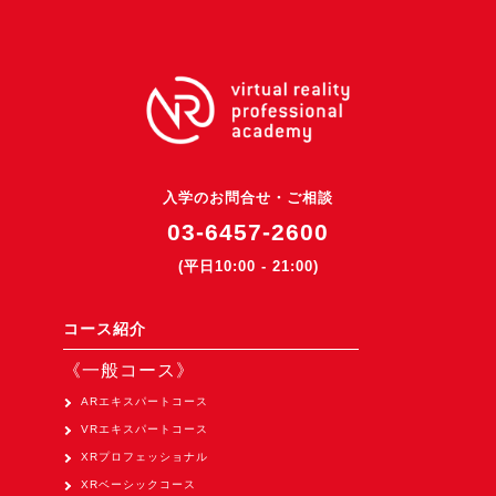
3DGSニュース
《受託開発》
受託開発
《最新プロダクト》
超体験★販促システム『XR Showcase Hub』2025年4月発売
入学のお問合せ・ご相談
MR体験型研修プラットフォーム『LegacyLink XR』2025年10月
03-6457-2600
バーチャルイベントプラットフォーム『MetaLiveStage』2025年
(平日10:00 - 21:00)
3D空間キャプチャーアプリ『Qoocan』
開発中
コース紹介
製造現場を革新する！『XR Worksupport Hub』開発中
《一般コース》
>XR Museum『Artlogue』開発中
ARエキスパートコース
《企業研修》
VRエキスパートコース
XRプロフェッショナル
Unity研修
XRベーシックコース