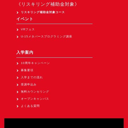
Apple Vision Pro アプリ開発研修
《リスキリング補助金対象》
HoloLens 2 アプリ開発研修
リスキリング補助金対象コース
イベント
《研究会》
VRフェス
XRビジネスフォーラム
U-15メタバースプログラミング講座
《展示会》
TOKYO DIGICONX2026
入学案内
（1/8～10東京ビッグサイト）に出展。
10周年キャンペーン
オートモーティブワールド2026
募集要項
（1/21～23東京ビッグサイト）に出展。
入学までの流れ
Tsumiki Community Day 2026
受講申込み
（5/27～28 秋葉原UDX）に出展。
無料カウンセリング
オープンキャンパス
《求人》
よくある質問
求人申込み