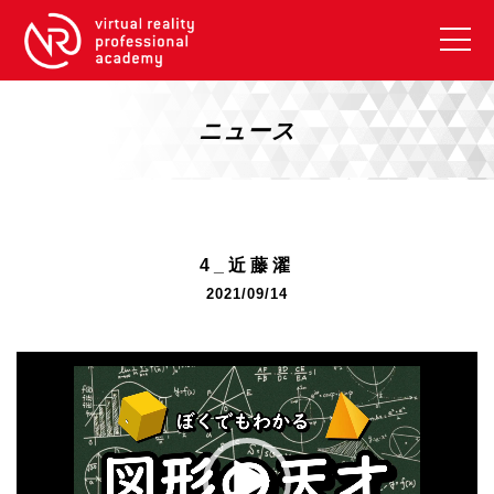
VRアカデミーとは
10周年キャンペーン
ニュース
コース紹介
《一般コース》
【毎週月曜開講】XRベーシック
4_近藤濯
【2026年10月】ARエキスパートコース
2021/09/14
【2026年10月】VRエキスパートコース
【2026年10月】XRプロフェッショナル
動
画
《リスキリング補助金コース》
プ
リスキリング補助金対象コース説明
レ
《SDGs》
ー