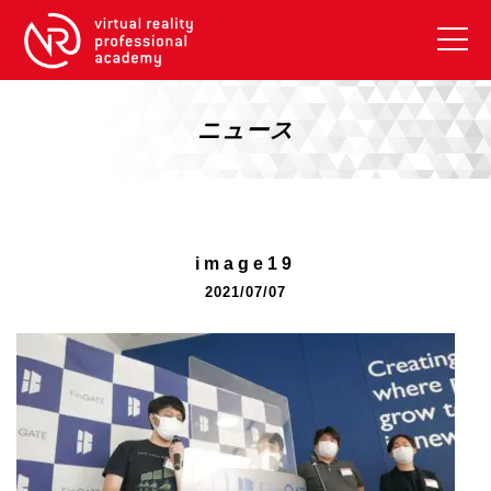
VRアカデミーとは
10周年キャンペーン
ニュース
コース紹介
《一般コース》
【毎週月曜開講】XRベーシック
image19
【2026年10月】ARエキスパートコース
2021/07/07
【2026年10月】VRエキスパートコース
【2026年10月】XRプロフェッショナル
《リスキリング補助金コース》
リスキリング補助金対象コース説明
《SDGs》