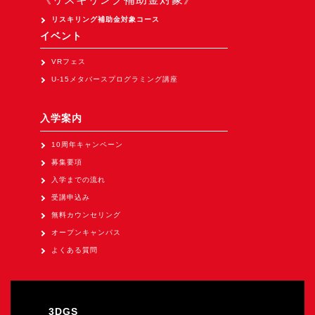
Apple Vision Pro アプリ開発研修
リスキリング補助金対象コース
HoloLens 2 アプリ開発研修
イベント
《研究会》
VRフェス
XRビジネスフォーラム
U-15メタバースプログラミング講座
《展示会》
入学案内
TOKYO DIGICONX2026
（1/8～10東京ビッグサイト）に出展。
10周年キャンペーン
募集要項
オートモーティブワールド2026
入学までの流れ
（1/21～23東京ビッグサイト）に出展。
受講申込み
Tsumiki Community Day 2026
無料カウンセリング
（5/27～28 秋葉原UDX）に出展。
オープンキャンパス
《求人》
よくある質問
求人申込み
3DGS