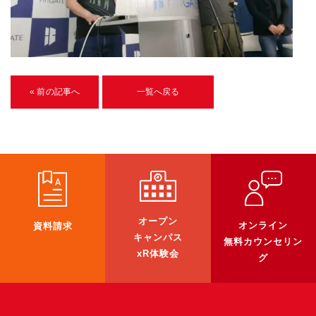
U-15メタバースプログラミング講座
入学案内
受講生紹介
« 前の記事へ
一覧へ戻る
イベント
ブログ
アクセスマップ
企業向け
オープン
オンライン
資料請求
《3DGS》
キャンパス
無料カウンセリン
xR体験会
グ
3DGSスキャンサービス
3DGS受託開発
3D Gaussian Splatting アプリ開発研修