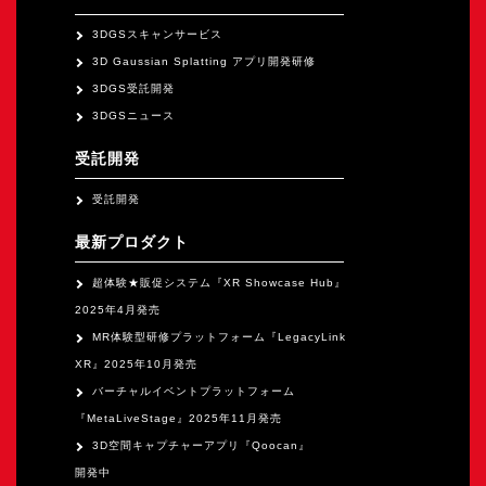
オープンキャンパス
3DGSスキャンサービス
3D Gaussian Splatting アプリ開発研修
オンライン
3DGS受託開発
3DGSニュース
資料請求
受託開発
受託開発
最新プロダクト
超体験★販促システム『XR Showcase Hub』
2025年4月発売
MR体験型研修プラットフォーム『LegacyLink
XR』2025年10月発売
バーチャルイベントプラットフォーム
『MetaLiveStage』2025年11月発売
3D空間キャプチャーアプリ『Qoocan』
開発中