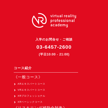
3DGSニュース
《受託開発》
受託開発
《最新プロダクト》
超体験★販促システム『XR Showcase Hub』2025年4月発売
入学のお問合せ・ご相談
03-6457-2600
MR体験型研修プラットフォーム『LegacyLink XR』2025年10月
(平日10:00 - 21:00)
バーチャルイベントプラットフォーム『MetaLiveStage』2025年
3D空間キャプチャーアプリ『Qoocan』
コース紹介
開発中
《一般コース》
製造現場を革新する！『XR Worksupport Hub』開発中
ARエキスパートコース
>XR Museum『Artlogue』開発中
VRエキスパートコース
《企業研修》
XRプロフェッショナル
Unity研修
XRベーシックコース
《リスキリング補助金対象》