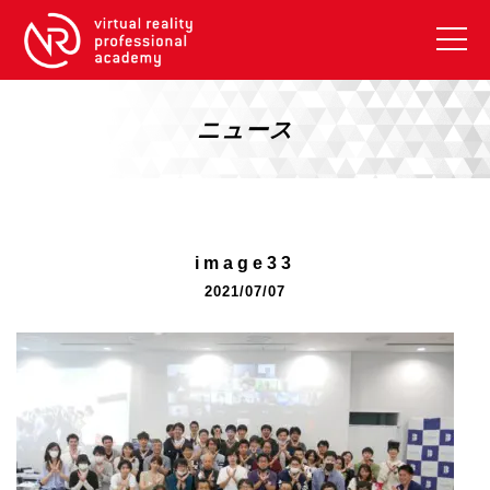
VRアカデミーとは
10周年キャンペーン
ニュース
コース紹介
《一般コース》
【毎週月曜開講】XRベーシック
image33
【2026年10月】ARエキスパートコース
2021/07/07
【2026年10月】VRエキスパートコース
【2026年10月】XRプロフェッショナル
《リスキリング補助金コース》
リスキリング補助金対象コース説明
《SDGs》