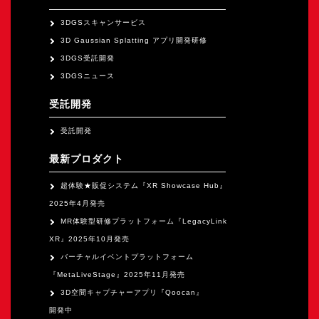
オープンキャンパス
3DGSスキャンサービス
3D Gaussian Splatting アプリ開発研修
オンライン
3DGS受託開発
3DGSニュース
資料請求
受託開発
受託開発
最新プロダクト
超体験★販促システム『XR Showcase Hub』
2025年4月発売
MR体験型研修プラットフォーム『LegacyLink
XR』2025年10月発売
バーチャルイベントプラットフォーム
『MetaLiveStage』2025年11月発売
3D空間キャプチャーアプリ『Qoocan』
開発中