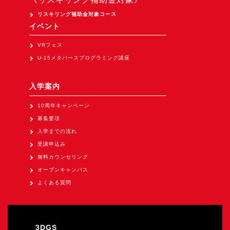
Apple Vision Pro アプリ開発研修
リスキリング補助金対象コース
HoloLens 2 アプリ開発研修
イベント
《研究会》
VRフェス
XRビジネスフォーラム
U-15メタバースプログラミング講座
《展示会》
入学案内
TOKYO DIGICONX2026
（1/8～10東京ビッグサイト）に出展。
10周年キャンペーン
募集要項
オートモーティブワールド2026
入学までの流れ
（1/21～23東京ビッグサイト）に出展。
受講申込み
Tsumiki Community Day 2026
無料カウンセリング
（5/27～28 秋葉原UDX）に出展。
オープンキャンパス
《求人》
よくある質問
求人申込み
3DGS