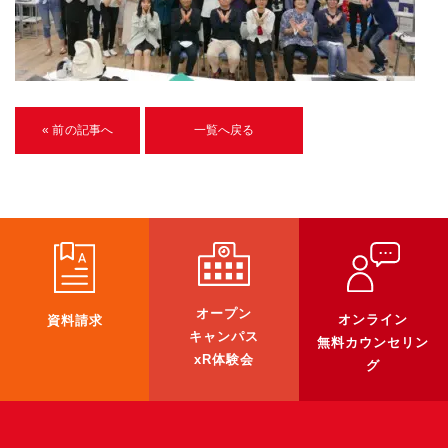
U-15メタバースプログラミング講座
入学案内
受講生紹介
« 前の記事へ
一覧へ戻る
イベント
ブログ
アクセスマップ
企業向け
オープン
オンライン
資料請求
《3DGS》
キャンパス
無料カウンセリン
xR体験会
グ
3DGSスキャンサービス
3DGS受託開発
3D Gaussian Splatting アプリ開発研修