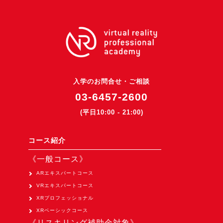
3DGSニュース
《受託開発》
受託開発
《最新プロダクト》
超体験★販促システム『XR Showcase Hub』2025年4月発売
入学のお問合せ・ご相談
03-6457-2600
MR体験型研修プラットフォーム『LegacyLink XR』2025年10月
(平日10:00 - 21:00)
バーチャルイベントプラットフォーム『MetaLiveStage』2025年
3D空間キャプチャーアプリ『Qoocan』
コース紹介
開発中
《一般コース》
製造現場を革新する！『XR Worksupport Hub』開発中
ARエキスパートコース
>XR Museum『Artlogue』開発中
VRエキスパートコース
《企業研修》
XRプロフェッショナル
Unity研修
XRベーシックコース
《リスキリング補助金対象》