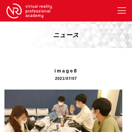
VRアカデミーとは
10周年キャンペーン
ニュース
コース紹介
《一般コース》
【毎週月曜開講】XRベーシック
image8
【2026年10月】ARエキスパートコース
2021/07/07
【2026年10月】VRエキスパートコース
【2026年10月】XRプロフェッショナル
《リスキリング補助金コース》
リスキリング補助金対象コース説明
《SDGs》