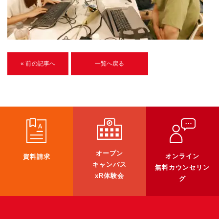
U-15メタバースプログラミング講座
入学案内
受講生紹介
« 前の記事へ
一覧へ戻る
イベント
ブログ
アクセスマップ
企業向け
オープン
オンライン
資料請求
《3DGS》
キャンパス
無料カウンセリン
xR体験会
グ
3DGSスキャンサービス
3DGS受託開発
3D Gaussian Splatting アプリ開発研修