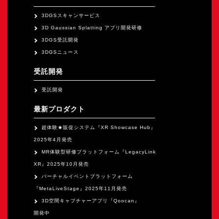
オープンキャンパス
3DGSスキャンサービス
3D Gaussian Splatting アプリ開発研修
オンライン
3DGS受託開発
3DGSニュース
資料請求
受託開発
受託開発
最新プロダクト
超体験★販促システム『XR Showcase Hub』
2025年4月発売
MR体験型研修プラットフォーム『LegacyLink
XR』2025年10月発売
バーチャルイベントプラットフォーム
『MetaLiveStage』2025年11月発売
3D空間キャプチャーアプリ『Qoocan』
開発中