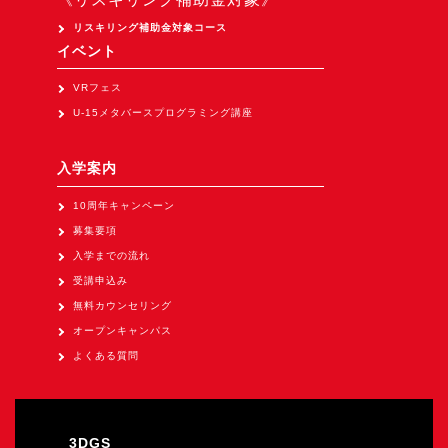
Apple Vision Pro アプリ開発研修
リスキリング補助金対象コース
HoloLens 2 アプリ開発研修
イベント
《研究会》
VRフェス
XRビジネスフォーラム
U-15メタバースプログラミング講座
《展示会》
入学案内
TOKYO DIGICONX2026
（1/8～10東京ビッグサイト）に出展。
10周年キャンペーン
募集要項
オートモーティブワールド2026
入学までの流れ
（1/21～23東京ビッグサイト）に出展。
受講申込み
Tsumiki Community Day 2026
無料カウンセリング
（5/27～28 秋葉原UDX）に出展。
オープンキャンパス
《求人》
よくある質問
求人申込み
3DGS