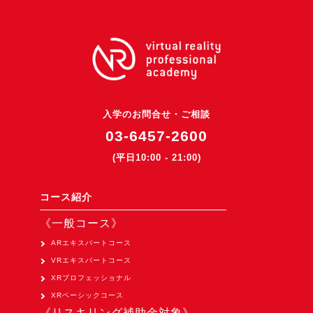
3DGSニュース
《受託開発》
受託開発
《最新プロダクト》
超体験★販促システム『XR Showcase Hub』2025年4月発売
入学のお問合せ・ご相談
03-6457-2600
MR体験型研修プラットフォーム『LegacyLink XR』2025年10月
(平日10:00 - 21:00)
バーチャルイベントプラットフォーム『MetaLiveStage』2025年
3D空間キャプチャーアプリ『Qoocan』
コース紹介
開発中
《一般コース》
製造現場を革新する！『XR Worksupport Hub』開発中
ARエキスパートコース
>XR Museum『Artlogue』開発中
VRエキスパートコース
《企業研修》
XRプロフェッショナル
Unity研修
XRベーシックコース
《リスキリング補助金対象》