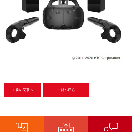
U-15メタバースプログラミング講座
入学案内
受講生紹介
イベント
ブログ
アクセスマップ
企業向け
« 前の記事へ
一覧へ戻る
《3DGS》
3DGSスキャンサービス
3DGS受託開発
3D Gaussian Splatting アプリ開発研修