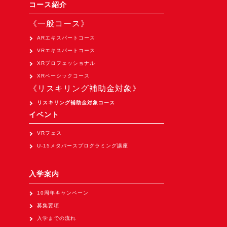
Apple Vision Pro アプリ開発研修
コース紹介
HoloLens 2 アプリ開発研修
《一般コース》
《研究会》
ARエキスパートコース
VRエキスパートコース
XRビジネスフォーラム
XRプロフェッショナル
《展示会》
XRベーシックコース
《リスキリング補助金対象》
TOKYO DIGICONX2026
（1/8～10東京ビッグサイト）に出展。
リスキリング補助金対象コース
イベント
オートモーティブワールド2026
（1/21～23東京ビッグサイト）に出展。
VRフェス
U-15メタバースプログラミング講座
Tsumiki Community Day 2026
（5/27～28 秋葉原UDX）に出展。
入学案内
《求人》
10周年キャンペーン
求人申込み
募集要項
入学までの流れ