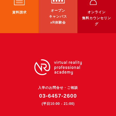
3DGSニュース
オープン
オンライン
資料請求
《受託開発》
キャンパス
無料カウンセリン
xR体験会
受託開発
グ
《最新プロダクト》
超体験★販促システム『XR Showcase Hub』2025年4月発売
MR体験型研修プラットフォーム『LegacyLink XR』2025年10月
バーチャルイベントプラットフォーム『MetaLiveStage』2025年
3D空間キャプチャーアプリ『Qoocan』
開発中
製造現場を革新する！『XR Worksupport Hub』開発中
入学のお問合せ・ご相談
>XR Museum『Artlogue』開発中
03-6457-2600
《企業研修》
(平日10:00 - 21:00)
Unity研修