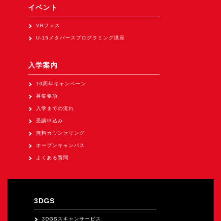
Apple Vision Pro アプリ開発研修
イベント
HoloLens 2 アプリ開発研修
VRフェス
《研究会》
U-15メタバースプログラミング講座
XRビジネスフォーラム
入学案内
《展示会》
10周年キャンペーン
TOKYO DIGICONX2026
募集要項
（1/8～10東京ビッグサイト）に出展。
入学までの流れ
オートモーティブワールド2026
受講申込み
（1/21～23東京ビッグサイト）に出展。
無料カウンセリング
Tsumiki Community Day 2026
オープンキャンパス
（5/27～28 秋葉原UDX）に出展。
よくある質問
《求人》
求人申込み
3DGS
3DGSスキャンサービス