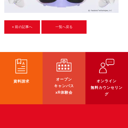
U-15メタバースプログラミング講座
入学案内
« 前の記事へ
一覧へ戻る
受講生紹介
イベント
ブログ
アクセスマップ
オープン
オンライン
資料請求
企業向け
キャンパス
無料カウンセリン
xR体験会
グ
《3DGS》
3DGSスキャンサービス
3DGS受託開発
3D Gaussian Splatting アプリ開発研修