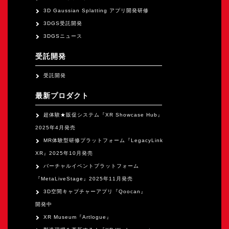
オープンキャンパス
3D Gaussian Splatting アプリ開発研修
3DGS受託開発
3DGSニュース
オンライン
受託開発
資料請求
受託開発
最新プロダクト
超体験★販促システム『XR Showcase Hub』
2025年4月発売
MR体験型研修プラットフォーム『LegacyLink
XR』2025年10月発売
バーチャルイベントプラットフォーム
『MetaLiveStage』2025年11月発売
3D空間キャプチャーアプリ『Qoocan』
開発中
XR Museum『Artlogue』