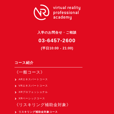
3DGSニュース
《受託開発》
受託開発
《最新プロダクト》
入学のお問合せ・ご相談
03-6457-2600
超体験★販促システム『XR Showcase Hub』2025年4月発売
(平日10:00 - 21:00)
MR体験型研修プラットフォーム『LegacyLink XR』2025年10月
バーチャルイベントプラットフォーム『MetaLiveStage』2025年
コース紹介
3D空間キャプチャーアプリ『Qoocan』
《一般コース》
開発中
ARエキスパートコース
製造現場を革新する！『XR Worksupport Hub』開発中
VRエキスパートコース
>XR Museum『Artlogue』開発中
XRプロフェッショナル
《企業研修》
XRベーシックコース
《リスキリング補助金対象》
Unity研修
リスキリング補助金対象コース