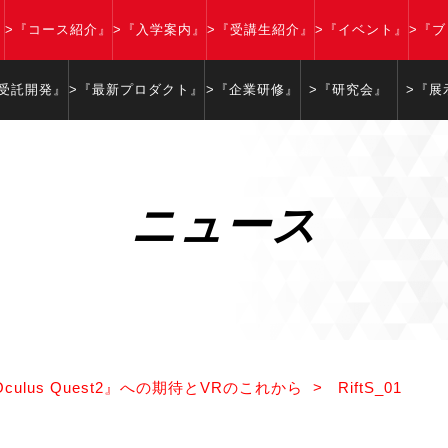
』
>『コース紹介』
>『入学案内』
>『受講生紹介』
>『イベント』
>『
『受託開発』
>『最新プロダクト』
>『企業研修』
>『研究会』
>『展
ニュース
ulus Quest2』への期待とVRのこれから
>
RiftS_01