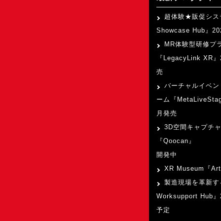
超体験★販促シス
Showcase Hub』
MR体験型研修プ
『LegacyLink XR
売
バーチャルイベン
ーム『MetaLiveSta
月発売
3D空間キャプチ
『Qoocan』
開発中
XR Museum『Art
製造現場を革新す
Worksupport Hu
予定