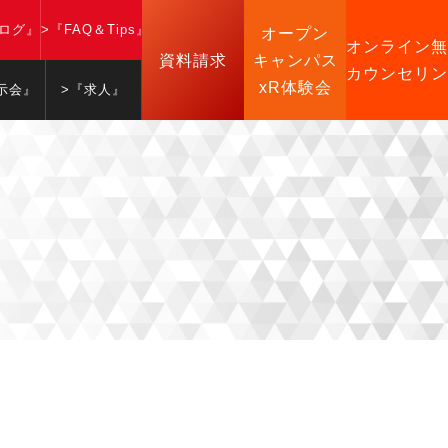
ブログ』
>『FAQ＆Tips』
オープン
オンライン無
資料請求
キャンパス
カウンセリン
xR体験会
示会』
>『求人』