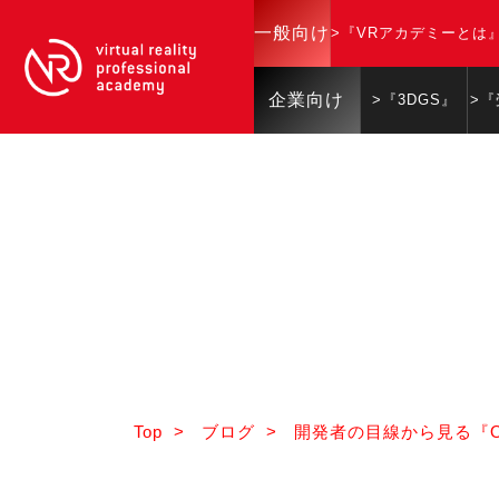
一般向け
>『VRアカデミーとは
企業向け
>『3DGS』
>
Top
>
ブログ
>
開発者の目線から見る『Oc