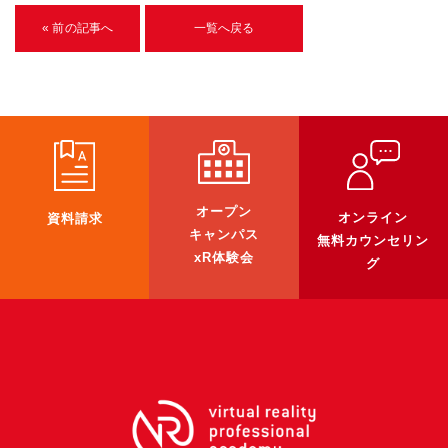
U-15メタバースプログラミング講座
« 前の記事へ
一覧へ戻る
入学案内
受講生紹介
イベント
ブログ
オープン
オンライン
資料請求
キャンパス
アクセスマップ
無料カウンセリン
xR体験会
グ
企業向け
《3DGS》
3DGSスキャンサービス
3DGS受託開発
3D Gaussian Splatting アプリ開発研修