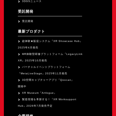
3DGSニュース
オープンキャンパス
受託開発
オンライン
受託開発
最新プロダクト
資料請求
超体験★販促システム『XR Showcase Hub』
2025年4月発売
MR体験型研修プラットフォーム『LegacyLink
XR』2025年10月発売
バーチャルイベントプラットフォーム
『MetaLiveStage』2025年11月発売
3D空間キャプチャーアプリ『Qoocan』
開発中
XR Museum『Artlogue』
製造現場を革新する！『XR Worksupport
Hub』2026年7月発売予定
企業研修