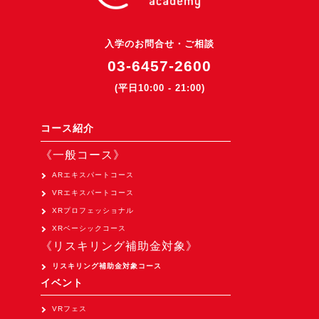
3DGSニュース
《受託開発》
入学のお問合せ・ご相談
03-6457-2600
受託開発
(平日10:00 - 21:00)
《最新プロダクト》
超体験★販促システム『XR Showcase Hub』2025年4月発売
コース紹介
MR体験型研修プラットフォーム『LegacyLink XR』2025年10月
《一般コース》
バーチャルイベントプラットフォーム『MetaLiveStage』2025年
ARエキスパートコース
3D空間キャプチャーアプリ『Qoocan』
VRエキスパートコース
開発中
XRプロフェッショナル
製造現場を革新する！『XR Worksupport Hub』開発中
XRベーシックコース
《リスキリング補助金対象》
>XR Museum『Artlogue』開発中
リスキリング補助金対象コース
《企業研修》
イベント
Unity研修
VRフェス