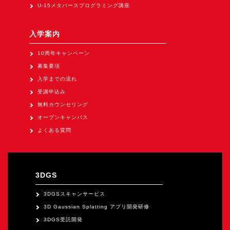
Apple Vision Pro アプリ開発研修
U-15メタバースプログラミング講座
HoloLens 2 アプリ開発研修
入学案内
《研究会》
10周年キャンペーン
XRビジネスフォーラム
募集要項
《展示会》
入学までの流れ
TOKYO DIGICONX2026
受講申込み
（1/8～10東京ビッグサイト）に出展。
無料カウンセリング
オープンキャンパス
オートモーティブワールド2026
よくある質問
（1/21～23東京ビッグサイト）に出展。
Tsumiki Community Day 2026
（5/27～28 秋葉原UDX）に出展。
3DGS
《求人》
3DGSスキャンサービス
求人申込み
3D Gaussian Splatting アプリ開発研修
3DGS受託開発