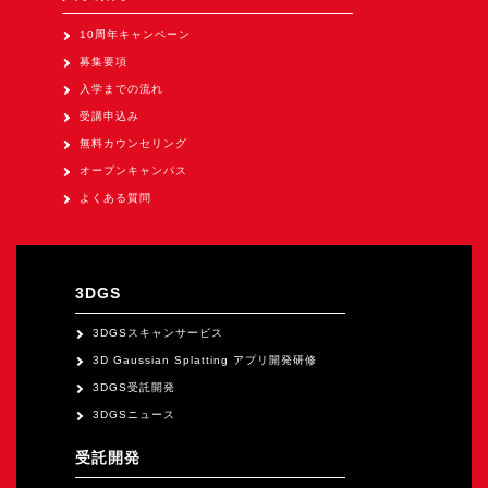
Apple Vision Pro アプリ開発研修
10周年キャンペーン
HoloLens 2 アプリ開発研修
募集要項
《研究会》
入学までの流れ
受講申込み
XRビジネスフォーラム
無料カウンセリング
《展示会》
オープンキャンパス
TOKYO DIGICONX2026
よくある質問
（1/8～10東京ビッグサイト）に出展。
オートモーティブワールド2026
（1/21～23東京ビッグサイト）に出展。
3DGS
Tsumiki Community Day 2026
3DGSスキャンサービス
（5/27～28 秋葉原UDX）に出展。
3D Gaussian Splatting アプリ開発研修
《求人》
3DGS受託開発
3DGSニュース
求人申込み
受託開発