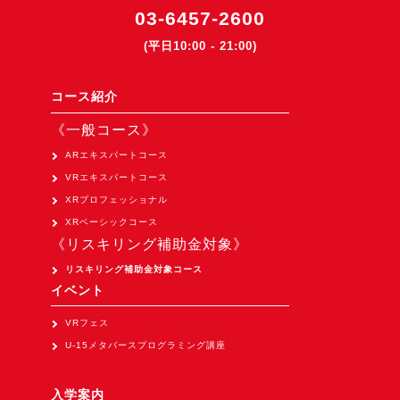
03-6457-2600
3DGSニュース
(平日10:00 - 21:00)
《受託開発》
受託開発
コース紹介
《最新プロダクト》
《一般コース》
超体験★販促システム『XR Showcase Hub』2025年4月発売
ARエキスパートコース
MR体験型研修プラットフォーム『LegacyLink XR』2025年10月
VRエキスパートコース
XRプロフェッショナル
バーチャルイベントプラットフォーム『MetaLiveStage』2025年
XRベーシックコース
3D空間キャプチャーアプリ『Qoocan』
《リスキリング補助金対象》
開発中
リスキリング補助金対象コース
製造現場を革新する！『XR Worksupport Hub』開発中
イベント
>XR Museum『Artlogue』開発中
VRフェス
《企業研修》
U-15メタバースプログラミング講座
Unity研修
入学案内