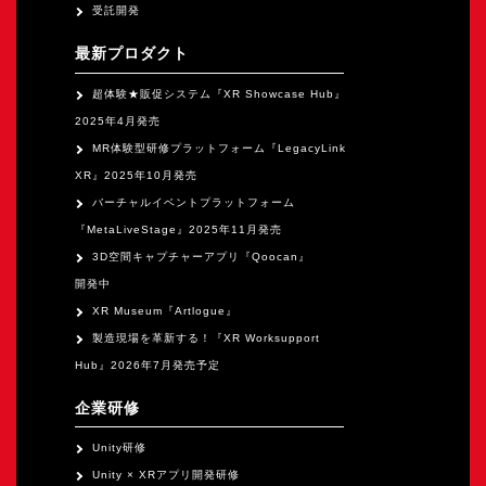
オープンキャンパス
受託開発
最新プロダクト
オンライン
超体験★販促システム『XR Showcase Hub』
2025年4月発売
MR体験型研修プラットフォーム『LegacyLink
資料請求
XR』2025年10月発売
バーチャルイベントプラットフォーム
『MetaLiveStage』2025年11月発売
3D空間キャプチャーアプリ『Qoocan』
開発中
XR Museum『Artlogue』
製造現場を革新する！『XR Worksupport
Hub』2026年7月発売予定
企業研修
Unity研修
Unity × XRアプリ開発研修