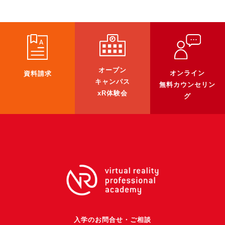
U-15メタバースプログラミング講座
入学案内
受講生紹介
オープン
オンライン
資料請求
イベント
キャンパス
無料カウンセリン
xR体験会
グ
ブログ
アクセスマップ
企業向け
《3DGS》
3DGSスキャンサービス
3DGS受託開発
3D Gaussian Splatting アプリ開発研修
入学のお問合せ・ご相談