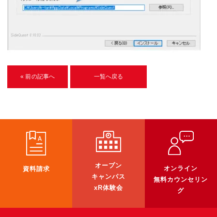
U-15メタバースプログラミング講座
入学案内
受講生紹介
イベント
« 前の記事へ
一覧へ戻る
ブログ
アクセスマップ
企業向け
《3DGS》
オープン
オンライン
資料請求
キャンパス
3DGSスキャンサービス
無料カウンセリン
xR体験会
グ
3DGS受託開発
3D Gaussian Splatting アプリ開発研修