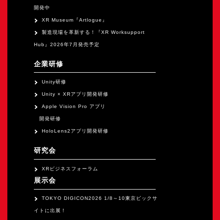
開発中
XR Museum『Artlogue』
製造現場を革新する！『XR Worksupport
Hub』2026年7月発売予定
企業研修
Unity研修
Unity × XRアプリ開発研修
Apple Vision Pro アプリ
開発研修
HoloLens2アプリ開発研修
研究会
XRビジネスフォーラム
展示会
TOKYO DIGICON2026 1/8～10東京ビックサ
イトに出展！