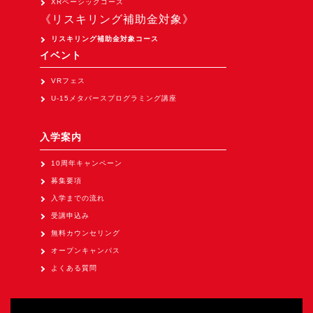
XRベーシックコース
Apple Vision Pro アプリ開発研修
《リスキリング補助金対象》
HoloLens 2 アプリ開発研修
リスキリング補助金対象コース
《研究会》
イベント
XRビジネスフォーラム
VRフェス
U-15メタバースプログラミング講座
《展示会》
TOKYO DIGICONX2026
入学案内
（1/8～10東京ビッグサイト）に出展。
10周年キャンペーン
オートモーティブワールド2026
（1/21～23東京ビッグサイト）に出展。
募集要項
入学までの流れ
Tsumiki Community Day 2026
受講申込み
（5/27～28 秋葉原UDX）に出展。
無料カウンセリング
《求人》
オープンキャンパス
求人申込み
よくある質問