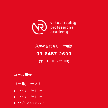
3DGSニュース
《受託開発》
受託開発
《最新プロダクト》
超体験★販促システム『XR Showcase Hub』2025年4月発売
入学のお問合せ・ご相談
MR体験型研修プラットフォーム『LegacyLink XR』2025年10月
03-6457-2600
バーチャルイベントプラットフォーム『MetaLiveStage』2025年
(平日10:00 - 21:00)
3D空間キャプチャーアプリ『Qoocan』
開発中
コース紹介
製造現場を革新する！『XR Worksupport Hub』開発中
《一般コース》
>XR Museum『Artlogue』開発中
ARエキスパートコース
《企業研修》
VRエキスパートコース
Unity研修
XRプロフェッショナル