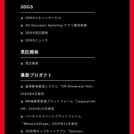
オープンキャンパス
3DGS
3DGSスキャンサービス
オンライン
3D Gaussian Splatting アプリ開発研修
3DGS受託開発
3DGSニュース
資料請求
受託開発
受託開発
最新プロダクト
超体験★販促システム『XR Showcase Hub』
2025年4月発売
MR体験型研修プラットフォーム『LegacyLink
XR』2025年10月発売
バーチャルイベントプラットフォーム
『MetaLiveStage』2025年11月発売
3D空間キャプチャーアプリ『Qoocan』