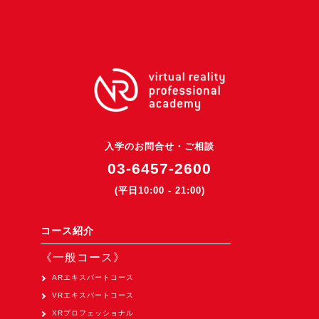
3DGSニュース
《受託開発》
受託開発
《最新プロダクト》
超体験★販促システム『XR Showcase Hub』2025年4月発売
MR体験型研修プラットフォーム『LegacyLink XR』2025年10月
入学のお問合せ・ご相談
バーチャルイベントプラットフォーム『MetaLiveStage』2025年
03-6457-2600
3D空間キャプチャーアプリ『Qoocan』
(平日10:00 - 21:00)
開発中
製造現場を革新する！『XR Worksupport Hub』開発中
コース紹介
>XR Museum『Artlogue』開発中
《一般コース》
《企業研修》
ARエキスパートコース
VRエキスパートコース
Unity研修
XRプロフェッショナル