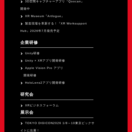
3D空間キャプチャーアプリ『Qoocan』
開発中
XR Museum『Artlogue』
製造現場を革新する！『XR Worksupport
Hub』2026年7月発売予定
企業研修
Unity研修
Unity × XRアプリ開発研修
Apple Vision Pro アプリ
開発研修
HoloLens2アプリ開発研修
研究会
XRビジネスフォーラム
展示会
TOKYO DIGICON2026 1/8～10東京ビックサ
イトに出展！