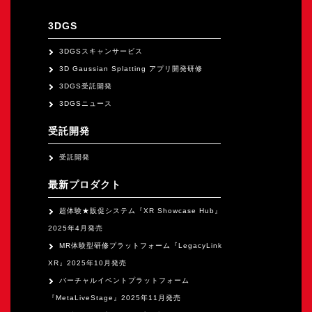
オープンキャンパス
3DGS
オンライン
3DGSスキャンサービス
3D Gaussian Splatting アプリ開発研修
3DGS受託開発
資料請求
3DGSニュース
受託開発
受託開発
最新プロダクト
超体験★販促システム『XR Showcase Hub』
2025年4月発売
MR体験型研修プラットフォーム『LegacyLink
XR』2025年10月発売
バーチャルイベントプラットフォーム
『MetaLiveStage』2025年11月発売