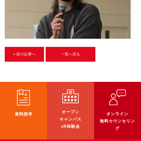
U-15メタバースプログラミング講座
入学案内
受講生紹介
イベント
« 前の記事へ
一覧へ戻る
ブログ
アクセスマップ
企業向け
《3DGS》
オープン
オンライン
資料請求
3DGSスキャンサービス
キャンパス
無料カウンセリン
3DGS受託開発
xR体験会
グ
3D Gaussian Splatting アプリ開発研修