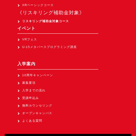
Apple Vision Pro アプリ開発研修
XRベーシックコース
《リスキリング補助金対象》
HoloLens 2 アプリ開発研修
リスキリング補助金対象コース
《研究会》
イベント
XRビジネスフォーラム
VRフェス
《展示会》
U-15メタバースプログラミング講座
TOKYO DIGICONX2026
（1/8～10東京ビッグサイト）に出展。
入学案内
オートモーティブワールド2026
10周年キャンペーン
（1/21～23東京ビッグサイト）に出展。
募集要項
Tsumiki Community Day 2026
入学までの流れ
（5/27～28 秋葉原UDX）に出展。
受講申込み
無料カウンセリング
《求人》
オープンキャンパス
求人申込み
よくある質問