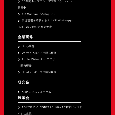
3D空間キャプチャーアプリ『Qoocan』
開発中
XR Museum『Artlogue』
製造現場を革新する！『XR Worksupport
Hub』2026年7月発売予定
企業研修
Unity研修
Unity × XRアプリ開発研修
Apple Vision Pro アプリ
開発研修
HoloLens2アプリ開発研修
研究会
XRビジネスフォーラム
展示会
TOKYO DIGICON2026 1/8～10東京ビックサ
イトに出展！