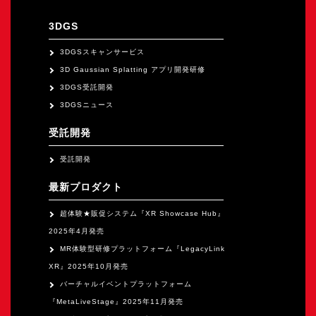
オープンキャンパス
3DGS
オンライン
3DGSスキャンサービス
3D Gaussian Splatting アプリ開発研修
3DGS受託開発
資料請求
3DGSニュース
受託開発
受託開発
最新プロダクト
超体験★販促システム『XR Showcase Hub』
2025年4月発売
MR体験型研修プラットフォーム『LegacyLink
XR』2025年10月発売
バーチャルイベントプラットフォーム
『MetaLiveStage』2025年11月発売