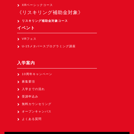
Apple Vision Pro アプリ開発研修
XRベーシックコース
《リスキリング補助金対象》
HoloLens 2 アプリ開発研修
リスキリング補助金対象コース
《研究会》
イベント
XRビジネスフォーラム
VRフェス
《展示会》
U-15メタバースプログラミング講座
TOKYO DIGICONX2026
（1/8～10東京ビッグサイト）に出展。
入学案内
オートモーティブワールド2026
10周年キャンペーン
（1/21～23東京ビッグサイト）に出展。
募集要項
Tsumiki Community Day 2026
入学までの流れ
（5/27～28 秋葉原UDX）に出展。
受講申込み
無料カウンセリング
《求人》
オープンキャンパス
求人申込み
よくある質問