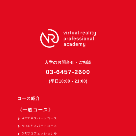
3DGSニュース
《受託開発》
受託開発
《最新プロダクト》
超体験★販促システム『XR Showcase Hub』2025年4月発売
MR体験型研修プラットフォーム『LegacyLink XR』2025年10月
入学のお問合せ・ご相談
バーチャルイベントプラットフォーム『MetaLiveStage』2025年
03-6457-2600
3D空間キャプチャーアプリ『Qoocan』
(平日10:00 - 21:00)
開発中
製造現場を革新する！『XR Worksupport Hub』開発中
コース紹介
>XR Museum『Artlogue』開発中
《一般コース》
《企業研修》
ARエキスパートコース
VRエキスパートコース
Unity研修
XRプロフェッショナル