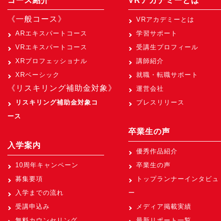
コース紹介
VRアカデミーとは
《一般コース》
VRアカデミーとは
ARエキスパートコース
学習サポート
VRエキスパートコース
受講生プロフィール
XRプロフェッショナル
講師紹介
XRベーシック
就職・転職サポート
《リスキリング補助金対象》
運営会社
リスキリング補助金対象コ
プレスリリース
ース
卒業生の声
入学案内
優秀作品紹介
10周年キャンペーン
卒業生の声
募集要項
トップランナーインタビュ
入学までの流れ
ー
受講申込み
メディア掲載実績
無料カウンセリング
最新リポート一覧