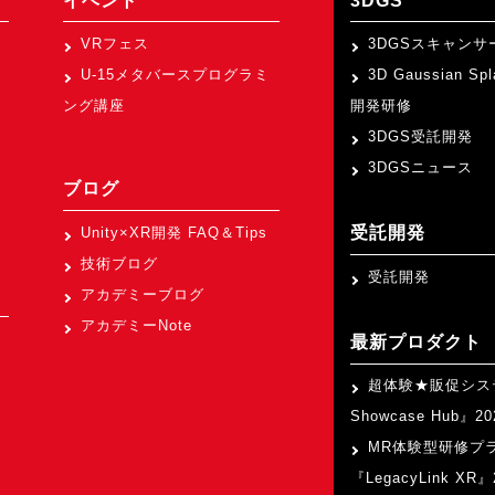
イベント
3DGS
VRフェス
3DGSスキャンサ
U-15メタバースプログラミ
3D Gaussian Sp
ング講座
開発研修
3DGS受託開発
3DGSニュース
ブログ
受託開発
Unity×XR開発 FAQ＆Tips
技術ブログ
受託開発
アカデミーブログ
アカデミーNote
最新プロダクト
超体験★販促シス
Showcase Hub』
MR体験型研修プ
『LegacyLink XR