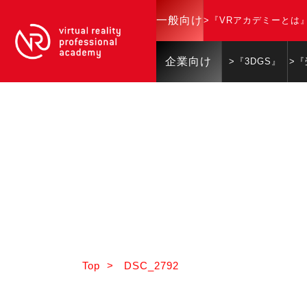
一般向け
>『VRアカデミーとは
企業向け
>『3DGS』
>
Top
>
DSC_2792