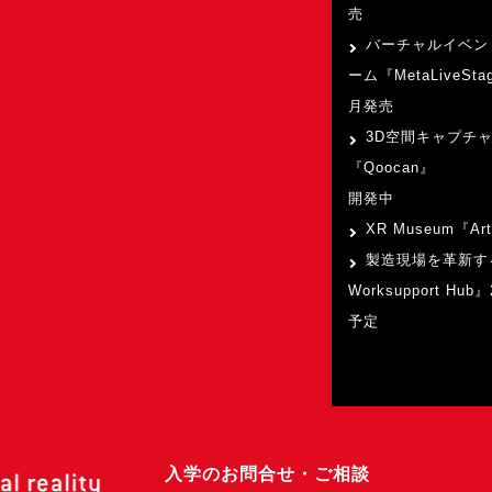
売
バーチャルイベン
ーム『MetaLiveSta
月発売
3D空間キャプチ
『Qoocan』
開発中
XR Museum『Art
製造現場を革新す
Worksupport Hu
予定
入学のお問合せ・ご相談