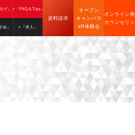
ブログ』
>『FAQ＆Tips』
オープン
オンライン無
資料請求
キャンパス
カウンセリン
xR体験会
示会』
>『求人』