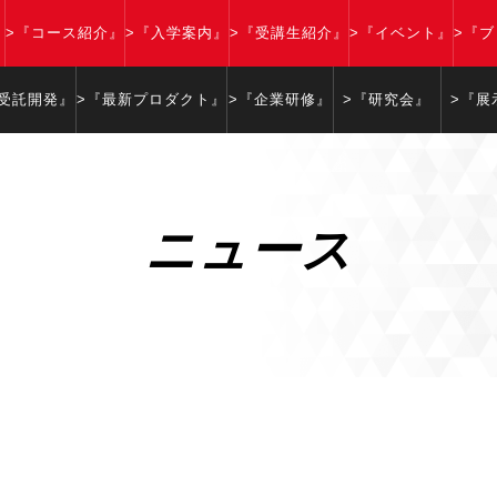
』
>『コース紹介』
>『入学案内』
>『受講生紹介』
>『イベント』
>『
『受託開発』
>『最新プロダクト』
>『企業研修』
>『研究会』
>『展
ニュース