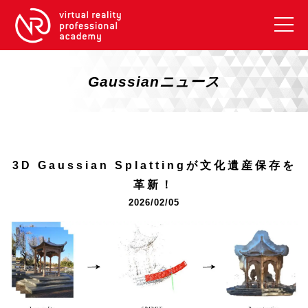
VRアカデミーとは
10周年キャンペーン
Gaussianニュース
コース紹介
《一般コース》
【毎週月曜開講】XRベーシック
3D Gaussian Splattingが文化遺産保存を
【2026年10月】ARエキスパートコース
革新！
【2026年10月】VRエキスパートコース
2026/02/05
【2026年10月】XRプロフェッショナル
《リスキリング補助金コース》
リスキリング補助金対象コース説明
《SDGs》