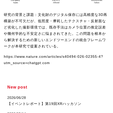
U-15メタバースプログラミング講座
研究の背景と課題：文化財のデジタル保存には高精度な3D再
入学案内
構築が不可欠だが、低照度・摩耗したテクスチャ・反射面な
ど劣化した撮影環境では、既存手法はカメラ位置の推定誤差
受講生紹介
や幾何学的な不安定さに悩まされてきた。この問題を根本か
イベント
ら解決するための新しいエンドツーエンドの統合フレームワ
ークが本研究で提案されている。
ブログ
https://www.nature.com/articles/s40494-026-02355-4?
アクセスマップ
utm_source=chatgpt.com
企業向け
《3DGS》
New post
3DGSスキャンサービス
2026/06/28
3DGS受託開発
【イベントレポート】第19回XRハッカソン
3D Gaussian Splatting アプリ開発研修