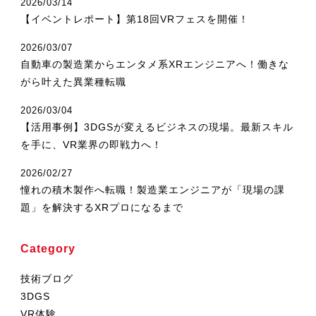
2026/03/14
3DGSニュース
【イベントレポート】第18回VRフェスを開催！
《受託開発》
2026/03/07
受託開発
自動車の製造業からエンタメ系XRエンジニアへ！働きな
がら叶えた異業種転職
《最新プロダクト》
2026/03/04
超体験★販促システム『XR Showcase Hub』2025年4月発売
【活用事例】3DGSが変えるビジネスの現場。最新スキル
MR体験型研修プラットフォーム『LegacyLink XR』2025年10月
を手に、VR業界の即戦力へ！
バーチャルイベントプラットフォーム『MetaLiveStage』2025年
2026/02/27
3D空間キャプチャーアプリ『Qoocan』
憧れの積木製作へ転職！製造業エンジニアが「現場の課
開発中
題」を解決するXRプロになるまで
製造現場を革新する！『XR Worksupport Hub』開発中
Category
>XR Museum『Artlogue』開発中
《企業研修》
技術ブログ
3DGS
Unity研修
VR体験