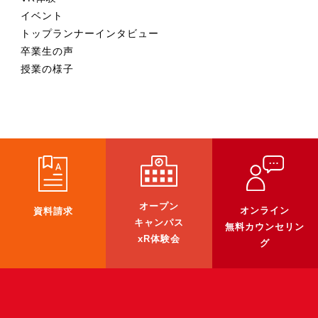
Apple Vision Pro アプリ開発研修
イベント
HoloLens 2 アプリ開発研修
トップランナーインタビュー
卒業生の声
《研究会》
授業の様子
XRビジネスフォーラム
《展示会》
TOKYO DIGICONX2026
（1/8～10東京ビッグサイト）に出展。
オートモーティブワールド2026
（1/21～23東京ビッグサイト）に出展。
オープン
Tsumiki Community Day 2026
オンライン
資料請求
キャンパス
（5/27～28 秋葉原UDX）に出展。
無料カウンセリン
xR体験会
グ
《求人》
求人申込み