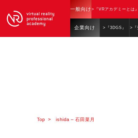
一般向け
>『VRアカデミーとは
企業向け
>『3DGS』
>
Top
>
ishida – 石田菜月