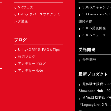
VRフェス
3DGSスキャンサ
U-15メタバースプログラミ
3D Gaussian Sp
ング講座
開発研修
3DGS受託開発
3DGSニュース
ブログ
受託開発
Unity×XR開発 FAQ＆Tips
技術ブログ
受託開発
アカデミーブログ
アカデミーNote
最新プロダクト
超体験★販促シス
Showcase Hub』
MR体験型研修プ
『LegacyLink XR