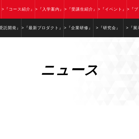
』
>『コース紹介』
>『入学案内』
>『受講生紹介』
>『イベント』
>『
『受託開発』
>『最新プロダクト』
>『企業研修』
>『研究会』
>『展
ニュース