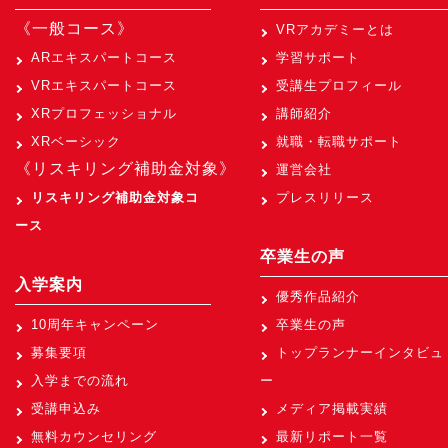
《一般コース》
VRアカデミーとは
ARエキスパートコース
学習サポート
VRエキスパートコース
受講生プロフィール
XRプロフェッショナル
講師紹介
XRベーシック
就職・転職サポート
《リスキリング補助金対象》
運営会社
リスキリング補助金対象コ
プレスリリース
ース
卒業生の声
入学案内
優秀作品紹介
10周年キャンペーン
卒業生の声
募集要項
トップランナーインタビュ
入学までの流れ
ー
受講申込み
メディア掲載実績
無料カウンセリング
最新リポート一覧