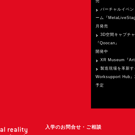
売
バーチャルイベン
ーム『MetaLiveSta
月発売
3D空間キャプチ
『Qoocan』
開発中
XR Museum『Art
製造現場を革新す
Worksupport Hu
予定
入学のお問合せ・ご相談