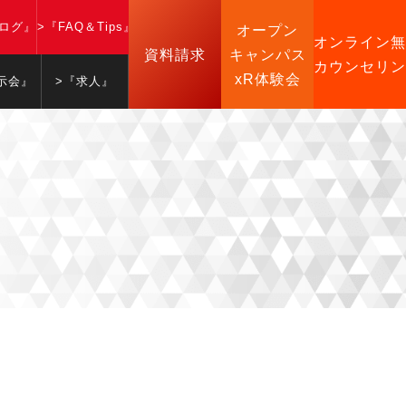
ブログ』
>『FAQ＆Tips』
オープン
オンライン無
資料請求
キャンパス
カウンセリン
xR体験会
示会』
>『求人』