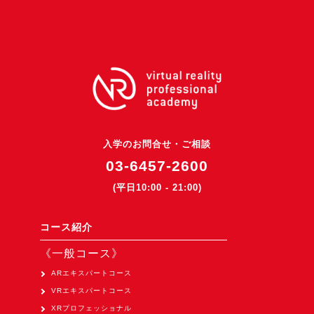
3DGSニュース
《受託開発》
受託開発
《最新プロダクト》
超体験★販促システム『XR Showcase Hub』2025年4月発売
MR体験型研修プラットフォーム『LegacyLink XR』2025年10月
入学のお問合せ・ご相談
バーチャルイベントプラットフォーム『MetaLiveStage』2025年
03-6457-2600
3D空間キャプチャーアプリ『Qoocan』
(平日10:00 - 21:00)
開発中
製造現場を革新する！『XR Worksupport Hub』開発中
コース紹介
>XR Museum『Artlogue』開発中
《一般コース》
《企業研修》
ARエキスパートコース
VRエキスパートコース
Unity研修
XRプロフェッショナル