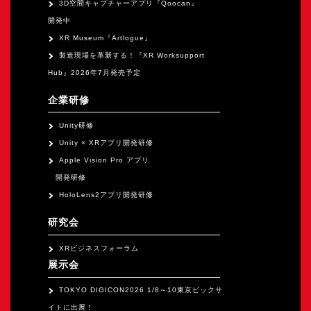
3D空間キャプチャーアプリ『Qoocan』
開発中
XR Museum『Artlogue』
製造現場を革新する！『XR Worksupport
Hub』2026年7月発売予定
企業研修
Unity研修
Unity × XRアプリ開発研修
Apple Vision Pro アプリ
開発研修
HoloLens2アプリ開発研修
研究会
XRビジネスフォーラム
展示会
TOKYO DIGICON2026 1/8～10東京ビックサ
イトに出展！