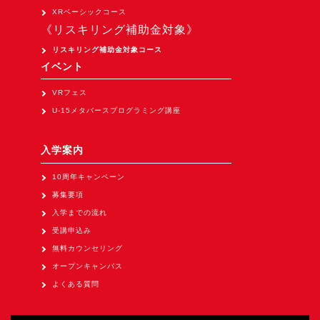
Apple Vision Pro アプリ開発研修
XRベーシックコース
《リスキリング補助金対象》
HoloLens 2 アプリ開発研修
リスキリング補助金対象コース
《研究会》
イベント
XRビジネスフォーラム
VRフェス
《展示会》
U-15メタバースプログラミング講座
TOKYO DIGICONX2026
（1/8～10東京ビッグサイト）に出展。
入学案内
オートモーティブワールド2026
10周年キャンペーン
（1/21～23東京ビッグサイト）に出展。
募集要項
Tsumiki Community Day 2026
入学までの流れ
（5/27～28 秋葉原UDX）に出展。
受講申込み
無料カウンセリング
《求人》
オープンキャンパス
求人申込み
よくある質問