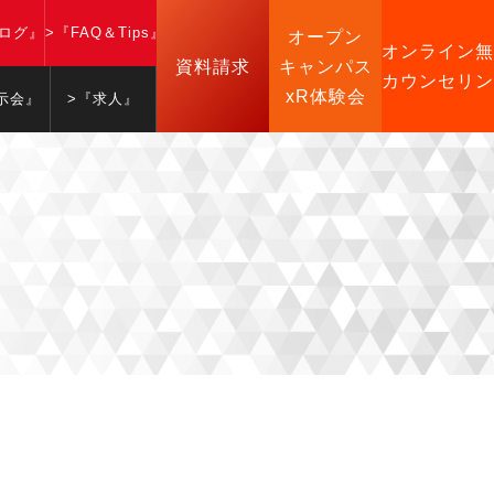
ブログ』
>『FAQ＆Tips』
オープン
オンライン無
資料請求
キャンパス
カウンセリン
xR体験会
示会』
>『求人』