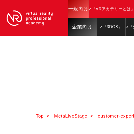
一般向け
>『VRアカデミーとは
企業向け
>『3DGS』
>
Top
>
MetaLiveStage
>
customer-experi