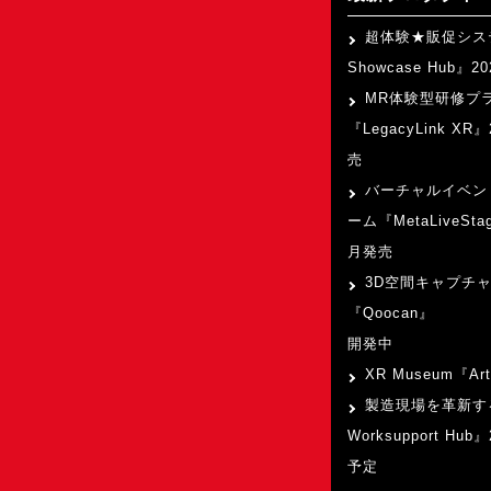
超体験★販促シス
Showcase Hub』
MR体験型研修プ
『LegacyLink XR
売
バーチャルイベン
ーム『MetaLiveSta
月発売
3D空間キャプチ
『Qoocan』
開発中
XR Museum『Art
製造現場を革新す
Worksupport Hu
予定