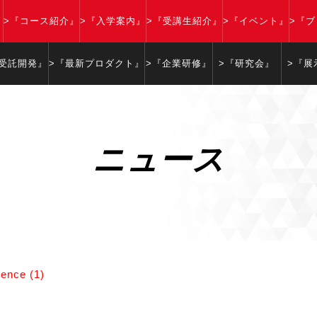
』
>『コース紹介』
>『入学案内』
>『受講生紹介』
>『イベント』
>『
『受託開発』
>『最新プロダクト』
>『企業研修』
>『研究会』
>『展
ニュース
ence (1)