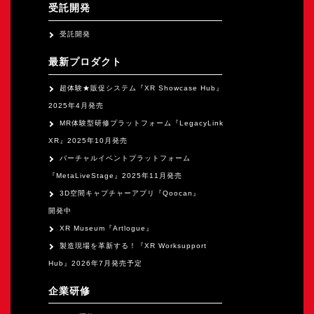
オープンキャンパス
受託開発
受託開発
オンライン
最新プロダクト
超体験★販促システム『XR Showcase Hub』
資料請求
2025年4月発売
MR体験型研修プラットフォーム『LegacyLink
XR』2025年10月発売
バーチャルイベントプラットフォーム
『MetaLiveStage』2025年11月発売
3D空間キャプチャーアプリ『Qoocan』
開発中
XR Museum『Artlogue』
製造現場を革新する！『XR Worksupport
Hub』2026年7月発売予定
企業研修