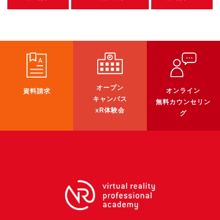
U-15メタバースプログラミング講座
入学案内
受講生紹介
イベント
オープン
オンライン
資料請求
ブログ
キャンパス
無料カウンセリン
xR体験会
グ
アクセスマップ
企業向け
《3DGS》
3DGSスキャンサービス
3DGS受託開発
3D Gaussian Splatting アプリ開発研修