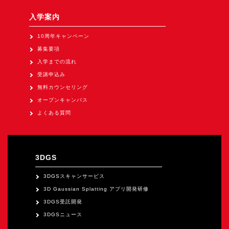
Apple Vision Pro アプリ開発研修
入学案内
HoloLens 2 アプリ開発研修
10周年キャンペーン
《研究会》
募集要項
XRビジネスフォーラム
入学までの流れ
《展示会》
受講申込み
無料カウンセリング
TOKYO DIGICONX2026
オープンキャンパス
（1/8～10東京ビッグサイト）に出展。
よくある質問
オートモーティブワールド2026
（1/21～23東京ビッグサイト）に出展。
Tsumiki Community Day 2026
3DGS
（5/27～28 秋葉原UDX）に出展。
3DGSスキャンサービス
《求人》
3D Gaussian Splatting アプリ開発研修
求人申込み
3DGS受託開発
3DGSニュース