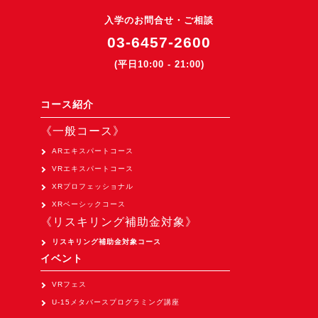
3DGSニュース
入学のお問合せ・ご相談
03-6457-2600
《受託開発》
(平日10:00 - 21:00)
受託開発
《最新プロダクト》
コース紹介
超体験★販促システム『XR Showcase Hub』2025年4月発売
《一般コース》
MR体験型研修プラットフォーム『LegacyLink XR』2025年10月
ARエキスパートコース
バーチャルイベントプラットフォーム『MetaLiveStage』2025年
VRエキスパートコース
3D空間キャプチャーアプリ『Qoocan』
XRプロフェッショナル
開発中
XRベーシックコース
《リスキリング補助金対象》
製造現場を革新する！『XR Worksupport Hub』開発中
リスキリング補助金対象コース
>XR Museum『Artlogue』開発中
イベント
《企業研修》
VRフェス
Unity研修
U-15メタバースプログラミング講座