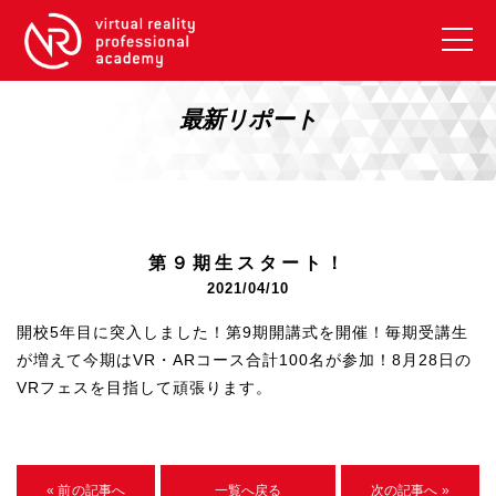
VRアカデミーとは
10周年キャンペーン
最新リポート
コース紹介
《一般コース》
【毎週月曜開講】XRベーシック
第９期生スタート！
【2026年10月】ARエキスパートコース
2021/04/10
【2026年10月】VRエキスパートコース
開校5年目に突入しました！第9期開講式を開催！毎期受講生
【2026年10月】XRプロフェッショナル
が増えて今期はVR・ARコース合計100名が参加！8月28日の
VRフェスを目指して頑張ります。
《リスキリング補助金コース》
リスキリング補助金対象コース説明
《SDGs》
« 前の記事へ
一覧へ戻る
次の記事へ »