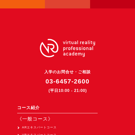
3DGSニュース
《受託開発》
受託開発
《最新プロダクト》
超体験★販促システム『XR Showcase Hub』2025年4月発売
MR体験型研修プラットフォーム『LegacyLink XR』2025年10月
バーチャルイベントプラットフォーム『MetaLiveStage』2025年
入学のお問合せ・ご相談
3D空間キャプチャーアプリ『Qoocan』
03-6457-2600
開発中
(平日10:00 - 21:00)
製造現場を革新する！『XR Worksupport Hub』開発中
>XR Museum『Artlogue』開発中
コース紹介
《企業研修》
《一般コース》
Unity研修
ARエキスパートコース
VRエキスパートコース