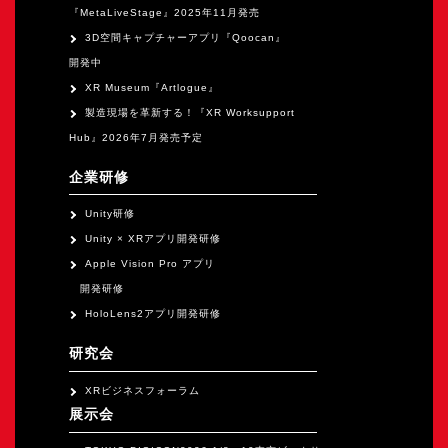
『MetaLiveStage』2025年11月発売
3D空間キャプチャーアプリ『Qoocan』
開発中
XR Museum『Artlogue』
製造現場を革新する！『XR Worksupport
Hub』2026年7月発売予定
企業研修
Unity研修
Unity × XRアプリ開発研修
Apple Vision Pro アプリ
開発研修
HoloLens2アプリ開発研修
研究会
XRビジネスフォーラム
展示会