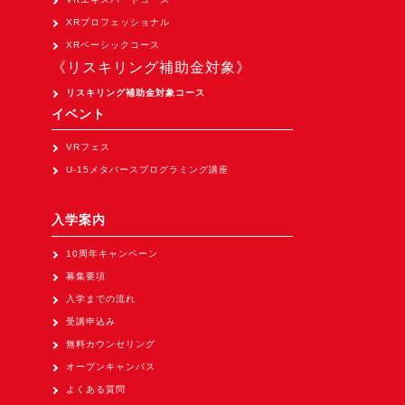
Apple Vision Pro アプリ開発研修
XRプロフェッショナル
HoloLens 2 アプリ開発研修
XRベーシックコース
《リスキリング補助金対象》
《研究会》
リスキリング補助金対象コース
XRビジネスフォーラム
イベント
《展示会》
VRフェス
TOKYO DIGICONX2026
U-15メタバースプログラミング講座
（1/8～10東京ビッグサイト）に出展。
オートモーティブワールド2026
入学案内
（1/21～23東京ビッグサイト）に出展。
10周年キャンペーン
Tsumiki Community Day 2026
募集要項
（5/27～28 秋葉原UDX）に出展。
入学までの流れ
《求人》
受講申込み
無料カウンセリング
求人申込み
オープンキャンパス
よくある質問