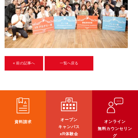
U-15メタバースプログラミング講座
入学案内
受講生紹介
イベント
ブログ
« 前の記事へ
一覧へ戻る
アクセスマップ
企業向け
《3DGS》
3DGSスキャンサービス
オープン
オンライン
資料請求
3DGS受託開発
キャンパス
無料カウンセリン
xR体験会
3D Gaussian Splatting アプリ開発研修
グ