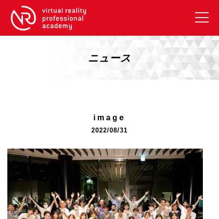
VRアカデミーとは
10周年キャンペーン
ニュース
コース紹介
《一般コース》
【毎週月曜開講】XRベーシック
image
【2026年10月】ARエキスパートコース
2022/08/31
【2026年10月】VRエキスパートコース
【2026年10月】XRプロフェッショナル
《リスキリング補助金コース》
リスキリング補助金対象コース説明
《SDGs》