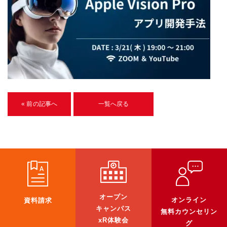
U-15メタバースプログラミング講座
入学案内
受講生紹介
イベント
ブログ
« 前の記事へ
一覧へ戻る
アクセスマップ
企業向け
《3DGS》
3DGSスキャンサービス
オープン
オンライン
資料請求
3DGS受託開発
キャンパス
無料カウンセリン
xR体験会
3D Gaussian Splatting アプリ開発研修
グ