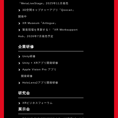
『MetaLiveStage』2025年11月発売
3D空間キャプチャーアプリ『Qoocan』
開発中
XR Museum『Artlogue』
製造現場を革新する！『XR Worksupport
Hub』2026年7月発売予定
企業研修
Unity研修
Unity × XRアプリ開発研修
Apple Vision Pro アプリ
開発研修
HoloLens2アプリ開発研修
研究会
XRビジネスフォーラム
展示会