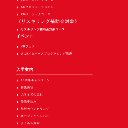
Apple Vision Pro アプリ開発研修
XRプロフェッショナル
HoloLens 2 アプリ開発研修
XRベーシックコース
《リスキリング補助金対象》
《研究会》
リスキリング補助金対象コース
XRビジネスフォーラム
イベント
《展示会》
VRフェス
TOKYO DIGICONX2026
U-15メタバースプログラミング講座
（1/8～10東京ビッグサイト）に出展。
オートモーティブワールド2026
入学案内
（1/21～23東京ビッグサイト）に出展。
10周年キャンペーン
Tsumiki Community Day 2026
募集要項
（5/27～28 秋葉原UDX）に出展。
入学までの流れ
《求人》
受講申込み
無料カウンセリング
求人申込み
オープンキャンパス
よくある質問