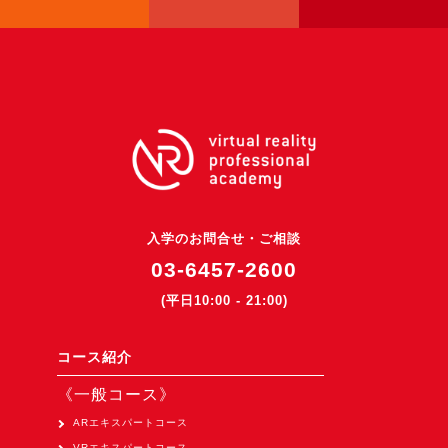
3DGSニュース
《受託開発》
受託開発
《最新プロダクト》
超体験★販促システム『XR Showcase Hub』2025年4月発売
MR体験型研修プラットフォーム『LegacyLink XR』2025年10月
バーチャルイベントプラットフォーム『MetaLiveStage』2025年
入学のお問合せ・ご相談
3D空間キャプチャーアプリ『Qoocan』
03-6457-2600
開発中
(平日10:00 - 21:00)
製造現場を革新する！『XR Worksupport Hub』開発中
>XR Museum『Artlogue』開発中
コース紹介
《企業研修》
《一般コース》
Unity研修
ARエキスパートコース
VRエキスパートコース