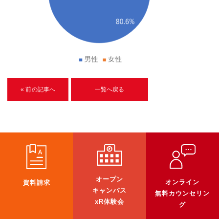
U-15メタバースプログラミング講座
入学案内
受講生紹介
イベント
« 前の記事へ
一覧へ戻る
ブログ
アクセスマップ
企業向け
《3DGS》
オープン
3DGSスキャンサービス
オンライン
資料請求
キャンパス
無料カウンセリン
3DGS受託開発
xR体験会
グ
3D Gaussian Splatting アプリ開発研修