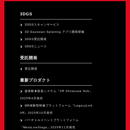
オープンキャンパス
3DGS
オンライン
3DGSスキャンサービス
3D Gaussian Splatting アプリ開発研修
3DGS受託開発
資料請求
3DGSニュース
受託開発
受託開発
最新プロダクト
超体験★販促システム『XR Showcase Hub』
2025年4月発売
MR体験型研修プラットフォーム『LegacyLink
XR』2025年10月発売
バーチャルイベントプラットフォーム
『MetaLiveStage』2025年11月発売