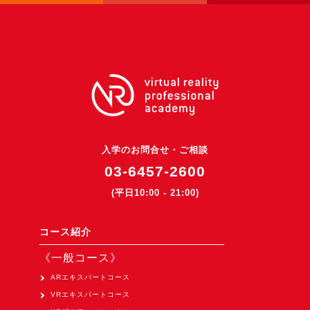
3DGSニュース
《受託開発》
受託開発
《最新プロダクト》
超体験★販促システム『XR Showcase Hub』2025年4月発売
MR体験型研修プラットフォーム『LegacyLink XR』2025年10月
入学のお問合せ・ご相談
バーチャルイベントプラットフォーム『MetaLiveStage』2025年
03-6457-2600
3D空間キャプチャーアプリ『Qoocan』
(平日10:00 - 21:00)
開発中
製造現場を革新する！『XR Worksupport Hub』開発中
コース紹介
>XR Museum『Artlogue』開発中
《一般コース》
《企業研修》
ARエキスパートコース
Unity研修
VRエキスパートコース