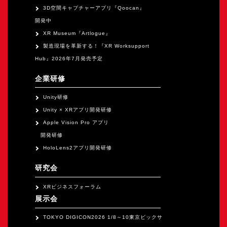
3D空間キャプチャーアプリ『Qoocan』
開発中
XR Museum『Artlogue』
製造現場を革新する！『XR Worksupport
Hub』2026年7月発売予定
企業研修
Unity研修
Unity × XRアプリ開発研修
Apple Vision Pro アプリ
開発研修
HoloLens2アプリ開発研修
研究会
XRビジネスフォーラム
展示会
TOKYO DIGICON2026 1/8～10東京ビックサ