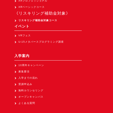
XRプロフェッショナル
Apple Vision Pro アプリ開発研修
XRベーシックコース
HoloLens 2 アプリ開発研修
《リスキリング補助金対象》
《研究会》
リスキリング補助金対象コース
イベント
XRビジネスフォーラム
VRフェス
《展示会》
U-15メタバースプログラミング講座
TOKYO DIGICONX2026
（1/8～10東京ビッグサイト）に出展。
入学案内
オートモーティブワールド2026
（1/21～23東京ビッグサイト）に出展。
10周年キャンペーン
募集要項
Tsumiki Community Day 2026
入学までの流れ
（5/27～28 秋葉原UDX）に出展。
受講申込み
《求人》
無料カウンセリング
求人申込み
オープンキャンパス
よくある質問