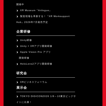
開発中
XR Museum『Artlogue』
製造現場を革新する！『XR Worksupport
Hub』2026年7月発売予定
企業研修
Unity研修
Unity × XRアプリ開発研修
Apple Vision Pro アプリ
開発研修
HoloLens2アプリ開発研修
研究会
XRビジネスフォーラム
展示会
TOKYO DIGICON2026 1/8～10東京ビックサ
イトに出展！