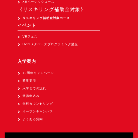
XRベーシックコース
Apple Vision Pro アプリ開発研修
《リスキリング補助金対象》
HoloLens 2 アプリ開発研修
リスキリング補助金対象コース
《研究会》
イベント
XRビジネスフォーラム
VRフェス
《展示会》
U-15メタバースプログラミング講座
TOKYO DIGICONX2026
入学案内
（1/8～10東京ビッグサイト）に出展。
オートモーティブワールド2026
10周年キャンペーン
（1/21～23東京ビッグサイト）に出展。
募集要項
入学までの流れ
Tsumiki Community Day 2026
受講申込み
（5/27～28 秋葉原UDX）に出展。
無料カウンセリング
《求人》
オープンキャンパス
求人申込み
よくある質問