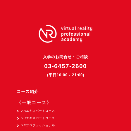
3DGSニュース
《受託開発》
受託開発
《最新プロダクト》
超体験★販促システム『XR Showcase Hub』2025年4月発売
MR体験型研修プラットフォーム『LegacyLink XR』2025年10月
入学のお問合せ・ご相談
03-6457-2600
バーチャルイベントプラットフォーム『MetaLiveStage』2025年
(平日10:00 - 21:00)
3D空間キャプチャーアプリ『Qoocan』
開発中
コース紹介
製造現場を革新する！『XR Worksupport Hub』開発中
《一般コース》
>XR Museum『Artlogue』開発中
ARエキスパートコース
《企業研修》
VRエキスパートコース
Unity研修
XRプロフェッショナル