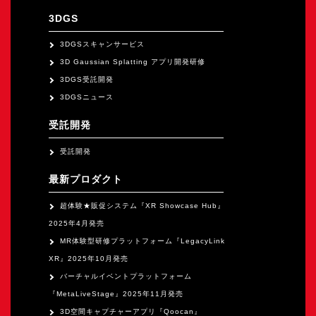
オープンキャンパス
3DGS
3DGSスキャンサービス
オンライン
3D Gaussian Splatting アプリ開発研修
3DGS受託開発
3DGSニュース
資料請求
受託開発
受託開発
最新プロダクト
超体験★販促システム『XR Showcase Hub』
2025年4月発売
MR体験型研修プラットフォーム『LegacyLink
XR』2025年10月発売
バーチャルイベントプラットフォーム
『MetaLiveStage』2025年11月発売
3D空間キャプチャーアプリ『Qoocan』