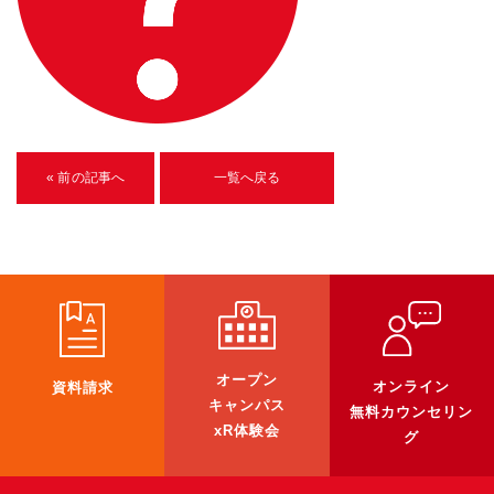
U-15メタバースプログラミング講座
入学案内
受講生紹介
イベント
« 前の記事へ
一覧へ戻る
ブログ
アクセスマップ
企業向け
《3DGS》
オープン
オンライン
資料請求
3DGSスキャンサービス
キャンパス
無料カウンセリン
xR体験会
グ
3DGS受託開発
3D Gaussian Splatting アプリ開発研修