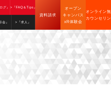
ブログ』
>『FAQ＆Tips』
オープン
オンライン無
資料請求
キャンパス
カウンセリン
xR体験会
示会』
>『求人』