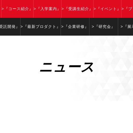
』
>『コース紹介』
>『入学案内』
>『受講生紹介』
>『イベント』
>『
『受託開発』
>『最新プロダクト』
>『企業研修』
>『研究会』
>『展
ニュース