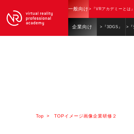
一般向け
>『VRアカデミーとは
企業向け
>『3DGS』
>
Top
>
TOPイメージ画像企業研修２