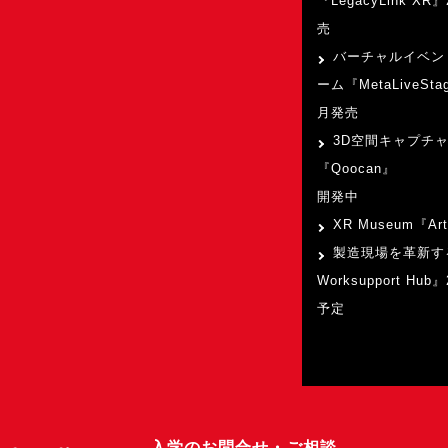
『LegacyLink XR
売
バーチャルイベン
ーム『MetaLiveSta
月発売
3D空間キャプチ
『Qoocan』
開発中
XR Museum『Art
製造現場を革新す
Worksupport Hu
予定
入学のお問合せ・ご相談