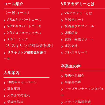
コース紹介
VRアカデミーとは
《一般コース》
VRアカデミーとは
ARエキスパートコース
学習サポート
VRエキスパートコース
受講生プロフィール
XRプロフェッショナル
講師紹介
XRベーシック
就職・転職サポート
《リスキリング補助金対象》
運営会社
リスキリング補助金対象コ
プレスリリース
ース
卒業生の声
入学案内
優秀作品紹介
10周年キャンペーン
卒業生の声
募集要項
トップランナーインタビュ
入学までの流れ
ー
受講申込み
メディア掲載実績