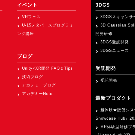
イベント
3DGS
VRフェス
3DGSスキャンサ
U-15メタバースプログラミ
3D Gaussian Sp
ング講座
開発研修
3DGS受託開発
3DGSニュース
ブログ
受託開発
Unity×XR開発 FAQ＆Tips
技術ブログ
受託開発
アカデミーブログ
アカデミーNote
最新プロダクト
超体験★販促シス
Showcase Hub』
MR体験型研修プ