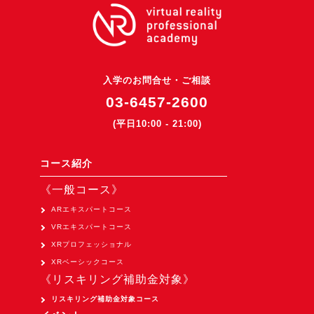
3DGSニュース
《受託開発》
受託開発
入学のお問合せ・ご相談
《最新プロダクト》
03-6457-2600
超体験★販促システム『XR Showcase Hub』2025年4月発売
(平日10:00 - 21:00)
MR体験型研修プラットフォーム『LegacyLink XR』2025年10月
バーチャルイベントプラットフォーム『MetaLiveStage』2025年
コース紹介
3D空間キャプチャーアプリ『Qoocan』
《一般コース》
開発中
ARエキスパートコース
製造現場を革新する！『XR Worksupport Hub』開発中
VRエキスパートコース
XRプロフェッショナル
>XR Museum『Artlogue』開発中
XRベーシックコース
《企業研修》
《リスキリング補助金対象》
Unity研修
リスキリング補助金対象コース