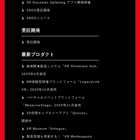
オープンキャンパス
3D Gaussian Splatting アプリ開発研修
3DGS受託開発
3DGSニュース
オンライン
受託開発
受託開発
資料請求
最新プロダクト
超体験★販促システム『XR Showcase Hub』
2025年4月発売
MR体験型研修プラットフォーム『LegacyLink
XR』2025年10月発売
バーチャルイベントプラットフォーム
『MetaLiveStage』2025年11月発売
3D空間キャプチャーアプリ『Qoocan』
開発中
XR Museum『Artlogue』
製造現場を革新する！『XR Worksupport