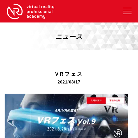
VRアカデミーとは
10周年キャンペーン
ニュース
コース紹介
《一般コース》
【毎週月曜開講】XRベーシック
VRフェス
【2026年10月】ARエキスパートコース
2021/08/17
【2026年10月】VRエキスパートコース
【2026年10月】XRプロフェッショナル
《リスキリング補助金コース》
リスキリング補助金対象コース説明
《SDGs》