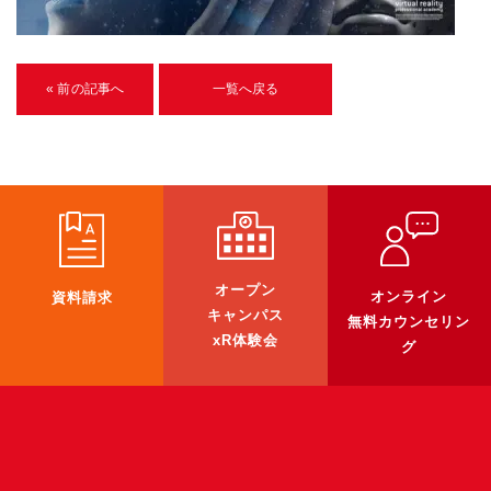
U-15メタバースプログラミング講座
入学案内
« 前の記事へ
一覧へ戻る
受講生紹介
イベント
ブログ
アクセスマップ
オープン
オンライン
資料請求
キャンパス
無料カウンセリン
企業向け
xR体験会
グ
《3DGS》
3DGSスキャンサービス
3DGS受託開発
3D Gaussian Splatting アプリ開発研修