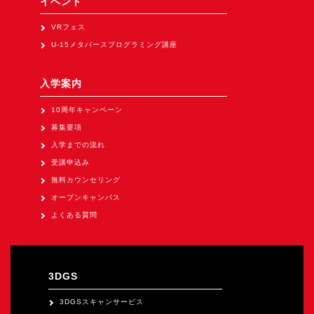
イベント
Apple Vision Pro アプリ開発研修
VRフェス
HoloLens 2 アプリ開発研修
U-15メタバースプログラミング講座
《研究会》
XRビジネスフォーラム
入学案内
《展示会》
10周年キャンペーン
TOKYO DIGICONX2026
募集要項
（1/8～10東京ビッグサイト）に出展。
入学までの流れ
受講申込み
オートモーティブワールド2026
無料カウンセリング
（1/21～23東京ビッグサイト）に出展。
オープンキャンパス
Tsumiki Community Day 2026
よくある質問
（5/27～28 秋葉原UDX）に出展。
《求人》
求人申込み
3DGS
3DGSスキャンサービス