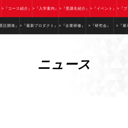
』
>『コース紹介』
>『入学案内』
>『受講生紹介』
>『イベント』
>『
『受託開発』
>『最新プロダクト』
>『企業研修』
>『研究会』
>『展
ニュース