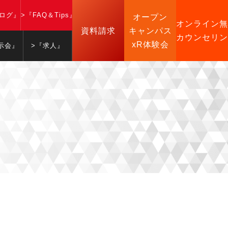
ブログ』
>『FAQ＆Tips』
オープン
オンライン無
資料請求
キャンパス
カウンセリン
xR体験会
示会』
>『求人』