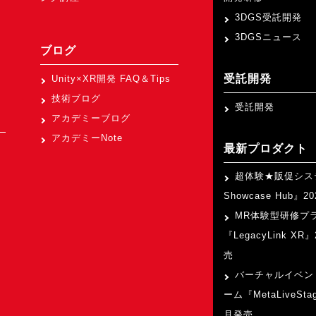
3DGS受託開発
3DGSニュース
ブログ
受託開発
Unity×XR開発 FAQ＆Tips
技術ブログ
受託開発
アカデミーブログ
アカデミーNote
最新プロダクト
超体験★販促シス
Showcase Hub』
MR体験型研修プ
『LegacyLink XR
売
バーチャルイベン
ーム『MetaLiveSta
月発売