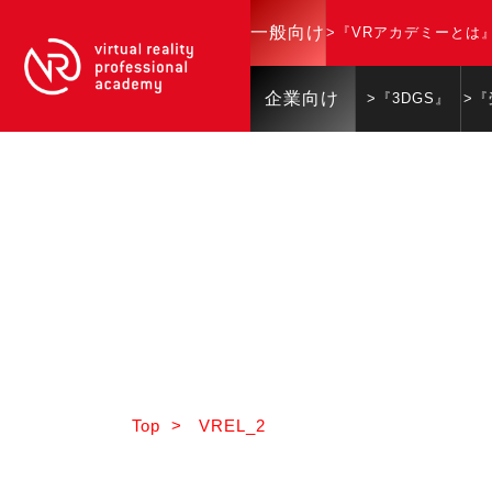
一般向け
>『VRアカデミーとは
企業向け
>『3DGS』
>
Top
>
VREL_2