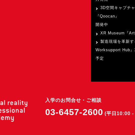
3D空間キャプチ
『Qoocan』
開発中
XR Museum『Art
製造現場を革新す
Worksupport Hu
予定
入学のお問合せ・ご相談
03-6457-2600
(平日10:00 - 