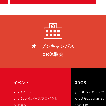
オープン
キャンパス
xR体験会
イベント
3DGS
VRフェス
3DGSスキャンサ
U-15メタバースプログラミ
3D Gaussian Sp
ング講座
開発研修