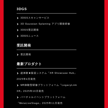
オープンキャンパス
3DGS
オンライン
3DGSスキャンサービス
3D Gaussian Splatting アプリ開発研修
3DGS受託開発
資料請求
3DGSニュース
受託開発
受託開発
最新プロダクト
超体験★販促システム『XR Showcase Hub』
2025年4月発売
MR体験型研修プラットフォーム『LegacyLink
XR』2025年10月発売
バーチャルイベントプラットフォーム
『MetaLiveStage』2025年11月発売