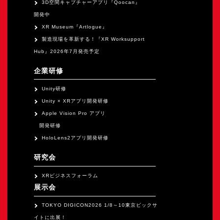
3D空間キャプチャーアプリ『Qoocan』
開発中
XR Museum『Artlogue』
製造現場を革新する！『XR Worksupport
Hub』2026年7月発売予定
企業研修
Unity研修
Unity × XRアプリ開発研修
Apple Vision Pro アプリ
開発研修
HoloLens2アプリ開発研修
研究会
XRビジネスフォーラム
展示会
TOKYO DIGICON2026 1/8～10東京ビックサ
イトに出展！