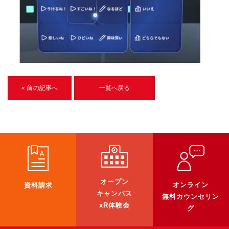
U-15メタバースプログラミング講座
入学案内
受講生紹介
イベント
« 前の記事へ
一覧へ戻る
ブログ
アクセスマップ
企業向け
《3DGS》
オープン
オンライン
資料請求
3DGSスキャンサービス
キャンパス
無料カウンセリン
3DGS受託開発
xR体験会
グ
3D Gaussian Splatting アプリ開発研修