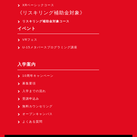
Apple Vision Pro アプリ開発研修
XRベーシックコース
《リスキリング補助金対象》
HoloLens 2 アプリ開発研修
リスキリング補助金対象コース
《研究会》
イベント
XRビジネスフォーラム
VRフェス
《展示会》
U-15メタバースプログラミング講座
TOKYO DIGICONX2026
（1/8～10東京ビッグサイト）に出展。
入学案内
オートモーティブワールド2026
10周年キャンペーン
（1/21～23東京ビッグサイト）に出展。
募集要項
Tsumiki Community Day 2026
入学までの流れ
（5/27～28 秋葉原UDX）に出展。
受講申込み
無料カウンセリング
《求人》
オープンキャンパス
求人申込み
よくある質問