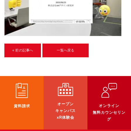
U-15メタバースプログラミング講座
入学案内
受講生紹介
イベント
« 前の記事へ
一覧へ戻る
ブログ
アクセスマップ
企業向け
《3DGS》
オープン
オンライン
資料請求
3DGSスキャンサービス
キャンパス
無料カウンセリン
3DGS受託開発
xR体験会
グ
3D Gaussian Splatting アプリ開発研修