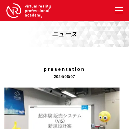
VRアカデミーとは
10周年キャンペーン
ニュース
コース紹介
《一般コース》
【毎週月曜開講】XRベーシック
presentation
【2026年10月】ARエキスパートコース
2024/06/07
【2026年10月】VRエキスパートコース
【2026年10月】XRプロフェッショナル
《リスキリング補助金コース》
リスキリング補助金対象コース説明
《SDGs》