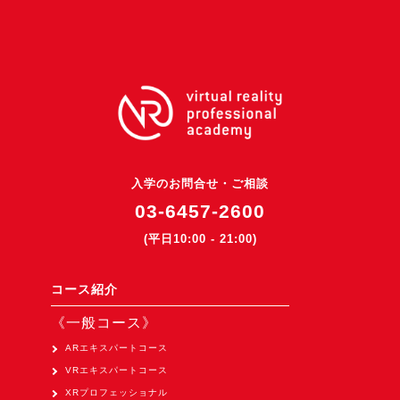
3DGSニュース
《受託開発》
受託開発
《最新プロダクト》
超体験★販促システム『XR Showcase Hub』2025年4月発売
MR体験型研修プラットフォーム『LegacyLink XR』2025年10月
入学のお問合せ・ご相談
バーチャルイベントプラットフォーム『MetaLiveStage』2025年
03-6457-2600
3D空間キャプチャーアプリ『Qoocan』
(平日10:00 - 21:00)
開発中
製造現場を革新する！『XR Worksupport Hub』開発中
コース紹介
>XR Museum『Artlogue』開発中
《一般コース》
《企業研修》
ARエキスパートコース
VRエキスパートコース
Unity研修
XRプロフェッショナル