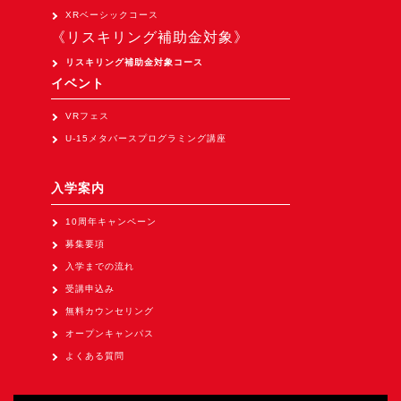
Apple Vision Pro アプリ開発研修
XRベーシックコース
《リスキリング補助金対象》
HoloLens 2 アプリ開発研修
リスキリング補助金対象コース
《研究会》
イベント
XRビジネスフォーラム
VRフェス
《展示会》
U-15メタバースプログラミング講座
TOKYO DIGICONX2026
（1/8～10東京ビッグサイト）に出展。
入学案内
オートモーティブワールド2026
10周年キャンペーン
（1/21～23東京ビッグサイト）に出展。
募集要項
Tsumiki Community Day 2026
入学までの流れ
（5/27～28 秋葉原UDX）に出展。
受講申込み
無料カウンセリング
《求人》
オープンキャンパス
求人申込み
よくある質問