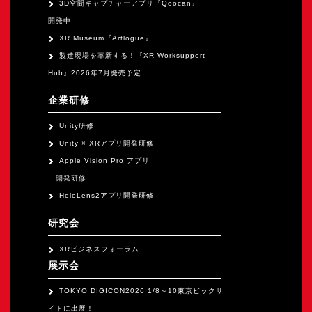
3D空間キャプチャーアプリ『Qoocan』
開発中
XR Museum『Artlogue』
製造現場を革新する！『XR Worksupport
Hub』2026年7月発売予定
企業研修
Unity研修
Unity × XRアプリ開発研修
Apple Vision Pro アプリ
開発研修
HoloLens2アプリ開発研修
研究会
XRビジネスフォーラム
展示会
TOKYO DIGICON2026 1/8～10東京ビックサ
イトに出展！