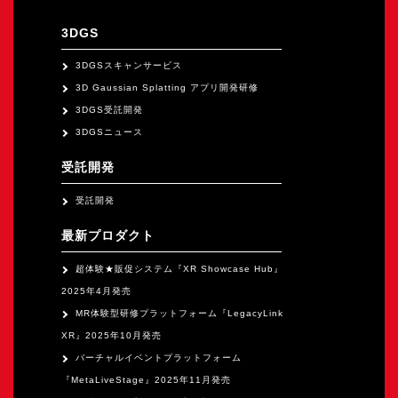
オープンキャンパス
3DGS
オンライン
3DGSスキャンサービス
3D Gaussian Splatting アプリ開発研修
3DGS受託開発
資料請求
3DGSニュース
受託開発
受託開発
最新プロダクト
超体験★販促システム『XR Showcase Hub』
2025年4月発売
MR体験型研修プラットフォーム『LegacyLink
XR』2025年10月発売
バーチャルイベントプラットフォーム
『MetaLiveStage』2025年11月発売