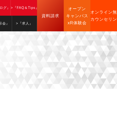
ブログ』
>『FAQ＆Tips』
オープン
オンライン無
資料請求
キャンパス
カウンセリン
xR体験会
示会』
>『求人』