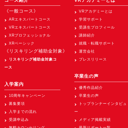
コース紹介
VRアカデミーとは
《一般コース》
VRアカデミーとは
ARエキスパートコース
学習サポート
VRエキスパートコース
受講生プロフィール
XRプロフェッショナル
講師紹介
XRベーシック
就職・転職サポート
《リスキリング補助金対象》
運営会社
リスキリング補助金対象コ
プレスリリース
ース
卒業生の声
入学案内
優秀作品紹介
10周年キャンペーン
卒業生の声
募集要項
トップランナーインタビュ
入学までの流れ
ー
受講申込み
メディア掲載実績
無料カウンセリング
最新リポート一覧