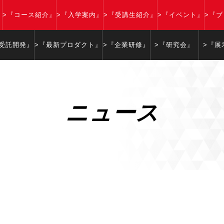
』
>『コース紹介』
>『入学案内』
>『受講生紹介』
>『イベント』
>『
『受託開発』
>『最新プロダクト』
>『企業研修』
>『研究会』
>『展
ニュース