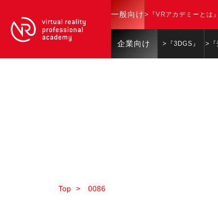
一般向け
>『VRアカデミーとは
企業向け
>『3DGS』
>
Top
>
0086