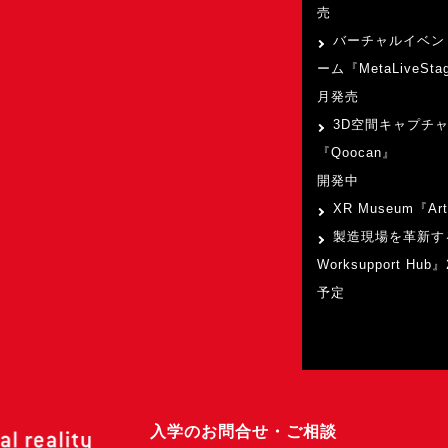
売
バーチャルイベン
ーム『MetaLiveSta
月発売
3D空間キャプチ
『Qoocan』
開発中
XR Museum『Art
製造現場を革新す
Worksupport Hu
予定
入学のお問合せ・ご相談