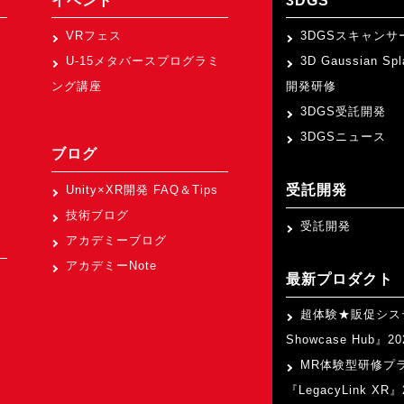
イベント
3DGS
VRフェス
3DGSスキャンサ
U-15メタバースプログラミ
3D Gaussian Sp
ング講座
開発研修
3DGS受託開発
3DGSニュース
ブログ
受託開発
Unity×XR開発 FAQ＆Tips
技術ブログ
受託開発
アカデミーブログ
アカデミーNote
最新プロダクト
超体験★販促シス
Showcase Hub』
MR体験型研修プ
『LegacyLink XR