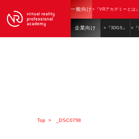
一般向け
>『VRアカデミーとは
企業向け
>『3DGS』
>
Top
>
_DSC0798