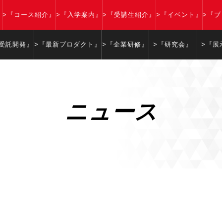
』
>『コース紹介』
>『入学案内』
>『受講生紹介』
>『イベント』
>『
『受託開発』
>『最新プロダクト』
>『企業研修』
>『研究会』
>『展
ニュース