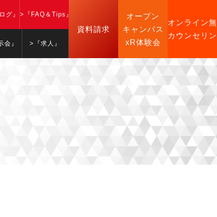
ブログ』
>『FAQ＆Tips』
オープン
オンライン無
資料請求
キャンパス
カウンセリン
xR体験会
示会』
>『求人』