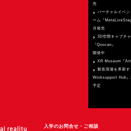
売
バーチャルイベン
ーム『MetaLiveSta
月発売
3D空間キャプチ
『Qoocan』
開発中
XR Museum『Art
製造現場を革新す
Worksupport Hu
予定
入学のお問合せ・ご相談