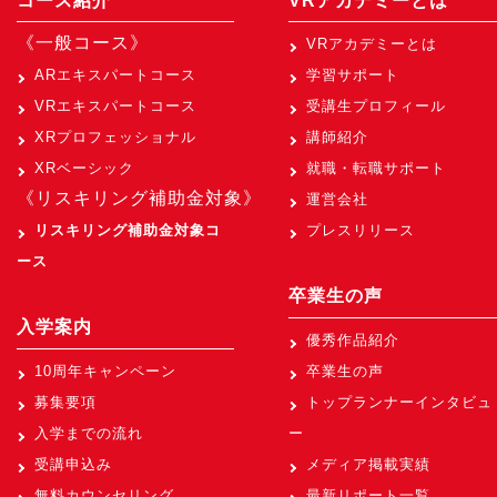
コース紹介
VRアカデミーとは
《一般コース》
VRアカデミーとは
ARエキスパートコース
学習サポート
VRエキスパートコース
受講生プロフィール
XRプロフェッショナル
講師紹介
XRベーシック
就職・転職サポート
《リスキリング補助金対象》
運営会社
リスキリング補助金対象コ
プレスリリース
ース
卒業生の声
入学案内
優秀作品紹介
10周年キャンペーン
卒業生の声
募集要項
トップランナーインタビュ
入学までの流れ
ー
受講申込み
メディア掲載実績
無料カウンセリング
最新リポート一覧