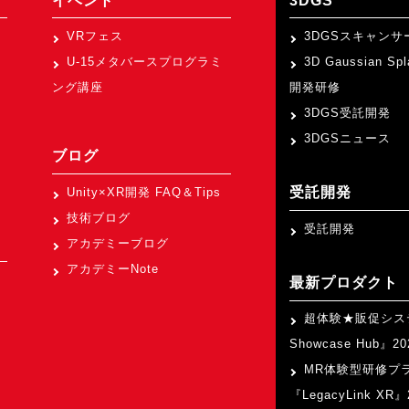
イベント
3DGS
VRフェス
3DGSスキャンサ
U-15メタバースプログラミ
3D Gaussian Sp
ング講座
開発研修
3DGS受託開発
3DGSニュース
ブログ
受託開発
Unity×XR開発 FAQ＆Tips
技術ブログ
受託開発
アカデミーブログ
アカデミーNote
最新プロダクト
超体験★販促シス
Showcase Hub』
MR体験型研修プ
『LegacyLink XR