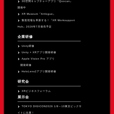
3D空間キャプチャーアプリ『Qoocan』
開発中
XR Museum『Artlogue』
製造現場を革新する！『XR Worksupport
Hub』2026年7月発売予定
企業研修
Unity研修
Unity × XRアプリ開発研修
Apple Vision Pro アプリ
開発研修
HoloLens2アプリ開発研修
研究会
XRビジネスフォーラム
展示会
TOKYO DIGICON2026 1/8～10東京ビックサ
イトに出展！