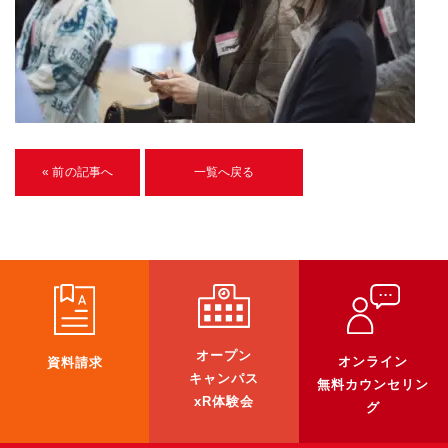
U-15メタバースプログラミング講座
入学案内
受講生紹介
イベント
« 前の記事へ
一覧へ戻る
ブログ
アクセスマップ
企業向け
《3DGS》
オープン
オンライン
資料請求
3DGSスキャンサービス
キャンパス
無料カウンセリン
3DGS受託開発
xR体験会
グ
3D Gaussian Splatting アプリ開発研修