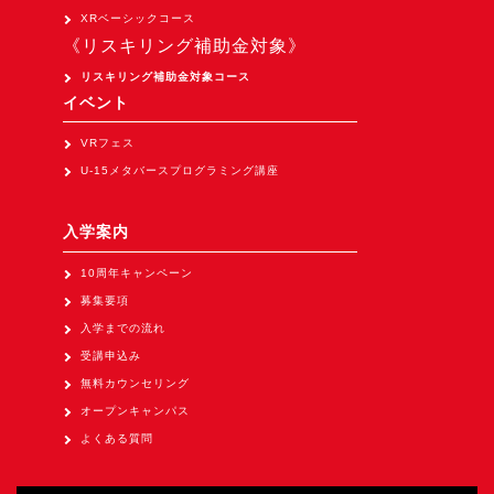
Apple Vision Pro アプリ開発研修
XRベーシックコース
《リスキリング補助金対象》
HoloLens 2 アプリ開発研修
リスキリング補助金対象コース
《研究会》
イベント
XRビジネスフォーラム
VRフェス
《展示会》
U-15メタバースプログラミング講座
TOKYO DIGICONX2026
（1/8～10東京ビッグサイト）に出展。
入学案内
オートモーティブワールド2026
10周年キャンペーン
（1/21～23東京ビッグサイト）に出展。
募集要項
Tsumiki Community Day 2026
入学までの流れ
（5/27～28 秋葉原UDX）に出展。
受講申込み
無料カウンセリング
《求人》
オープンキャンパス
求人申込み
よくある質問