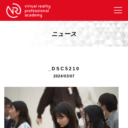
VRアカデミーとは
10周年キャンペーン
ニュース
コース紹介
《一般コース》
【毎週月曜開講】XRベーシック
_DSC5210
【2026年10月】ARエキスパートコース
2024/03/07
【2026年10月】VRエキスパートコース
【2026年10月】XRプロフェッショナル
《リスキリング補助金コース》
リスキリング補助金対象コース説明
《SDGs》