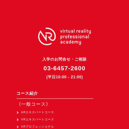
3DGSニュース
《受託開発》
受託開発
《最新プロダクト》
超体験★販促システム『XR Showcase Hub』2025年4月発売
MR体験型研修プラットフォーム『LegacyLink XR』2025年10月
入学のお問合せ・ご相談
バーチャルイベントプラットフォーム『MetaLiveStage』2025年
03-6457-2600
3D空間キャプチャーアプリ『Qoocan』
(平日10:00 - 21:00)
開発中
製造現場を革新する！『XR Worksupport Hub』開発中
コース紹介
>XR Museum『Artlogue』開発中
《一般コース》
《企業研修》
ARエキスパートコース
VRエキスパートコース
Unity研修
XRプロフェッショナル