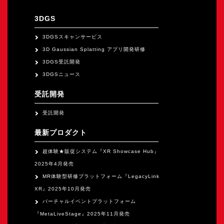
オープンキャンパス
3DGS
オンライン
3DGSスキャンサービス
3D Gaussian Splatting アプリ開発研修
3DGS受託開発
資料請求
3DGSニュース
受託開発
受託開発
最新プロダクト
超体験★販促システム『XR Showcase Hub』
2025年4月発売
MR体験型研修プラットフォーム『LegacyLink
XR』2025年10月発売
バーチャルイベントプラットフォーム
『MetaLiveStage』2025年11月発売