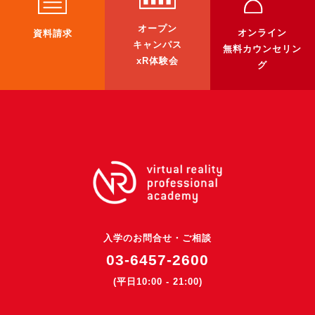
3DGSニュース
オープン
オンライン
資料請求
《受託開発》
キャンパス
無料カウンセリン
xR体験会
受託開発
グ
《最新プロダクト》
超体験★販促システム『XR Showcase Hub』2025年4月発売
MR体験型研修プラットフォーム『LegacyLink XR』2025年10月
バーチャルイベントプラットフォーム『MetaLiveStage』2025年
3D空間キャプチャーアプリ『Qoocan』
開発中
製造現場を革新する！『XR Worksupport Hub』開発中
入学のお問合せ・ご相談
>XR Museum『Artlogue』開発中
03-6457-2600
《企業研修》
(平日10:00 - 21:00)
Unity研修