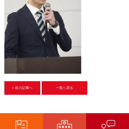
U-15メタバースプログラミング講座
入学案内
受講生紹介
イベント
ブログ
アクセスマップ
企業向け
« 前の記事へ
一覧へ戻る
《3DGS》
3DGSスキャンサービス
3DGS受託開発
3D Gaussian Splatting アプリ開発研修