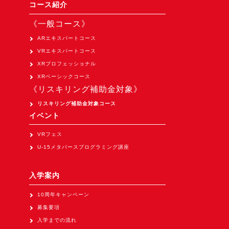
Apple Vision Pro アプリ開発研修
コース紹介
HoloLens 2 アプリ開発研修
《一般コース》
《研究会》
ARエキスパートコース
VRエキスパートコース
XRビジネスフォーラム
XRプロフェッショナル
《展示会》
XRベーシックコース
《リスキリング補助金対象》
TOKYO DIGICONX2026
（1/8～10東京ビッグサイト）に出展。
リスキリング補助金対象コース
イベント
オートモーティブワールド2026
（1/21～23東京ビッグサイト）に出展。
VRフェス
U-15メタバースプログラミング講座
Tsumiki Community Day 2026
（5/27～28 秋葉原UDX）に出展。
入学案内
《求人》
10周年キャンペーン
求人申込み
募集要項
入学までの流れ